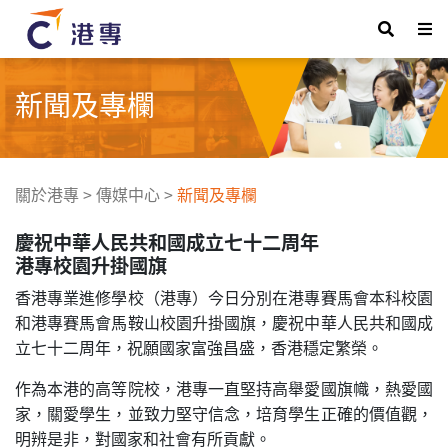
新聞及專欄
關於港專
>
傳媒中心
>
新聞及專欄
慶祝中華人民共和國成立七十二周年
港專校園升掛國旗
香港專業進修學校（港專）今日分別在港專賽馬會本科校園
和港專賽馬會馬鞍山校園升掛國旗，慶祝中華人民共和國成
立七十二周年，祝願國家富強昌盛，香港穩定繁榮。
作為本港的高等院校，港專一直堅持高舉愛國旗幟，熱愛國
家，關愛學生，並致力堅守信念，培育學生正確的價值觀，
明辨是非，對國家和社會有所貢獻。