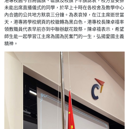
港專校園今日將國旗、區旗及校旗下半旗誌哀，校方並安排
未能出席直播儀式的同學，於早上十時在各校舍及教學中心
內合適的公共地方默哀三分鐘。為表哀悼，在江主席逝世當
天，港專將學校網頁的校徽轉為黑白色，港專校長陳卓禧率
領教職員代表早前亦到中聯辦獻花致祭，陳卓禧表示，希望
師生能一起學習江主席為國為民奮鬥的一生，弘揚愛國主義
精神。