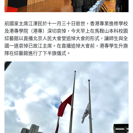
前國家主席江澤民於十一月三十日逝世，香港專業進修學校
及港專學院（港專）深切哀悼，今天早上在馬鞍山本科校園
綜藝館以直播北京人民大會堂追悼大會的形式，讓師生與全
國一道哀悼已故江主席。在直播追悼大會前，港專學生升旗
隊在綜藝館進行了下半旗儀式。