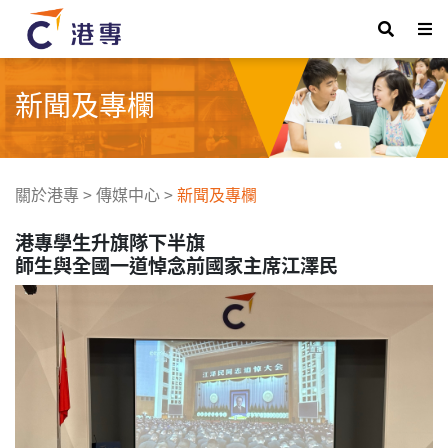
新聞及專欄
關於港專
>
傳媒中心
>
新聞及專欄
港專學生升旗隊下半旗
師生與全國一道悼念前國家主席江澤民