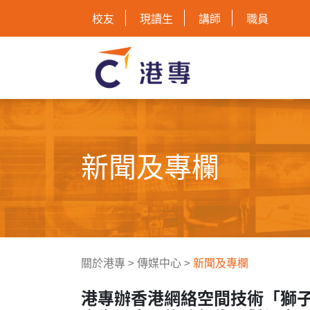
校友
現讀生
講師
職員
新聞及專欄
關於港專
>
傳媒中心
>
新聞及專欄
港專辦香港網絡空間技術「獅