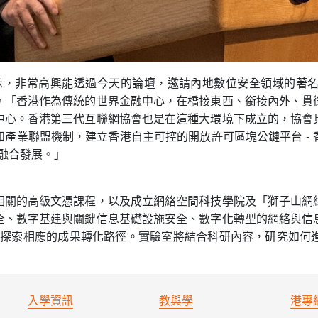
時表示，非常高興能透過今天的論壇，邀請內地數位安全領域的著
。「香港作為傳統的世界金融中心，在橋接東西、銜接內外、貫
中心。香港第三代互聯網協會也是在這種大環境下成立的，協會
產業聯盟機制，建立香港自主可控的開放許可區塊公鏈平台 -
和融合發展。」
相關的高級文憑課程，以及成立網絡空間科技學院及「獅子山網
全、數字基建與關鍵信息基礎設施安全、數字化轉型的網絡與信
，並探索相應的成果轉化路徑。實驗室將結合科研內容，研究如
入學資訊
教與學
港專