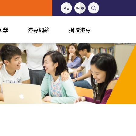
與學
港專網絡
捐贈港專