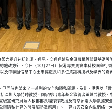
著力提升包括能源、通訊、交通運輸及金融機構等關鍵基礎設施
的施政方針，今日（10月27日）假港專賽馬會本科校園舉行
賓，以及中聯辦信息中心王忠儒處長和多位資訊科技界及學界的
，但同時也帶來了一系列的安全和隱私問題，為此，港專以「數字
包括深圳大學特聘教授、國家傑出青年基金獲得者黃繼武教授、
實驗室研究員及人教部部長楊婷婷教授及南京郵電大學數據安
全與隱私計算的發展趨勢及應用」、「算力與安全內生網絡十