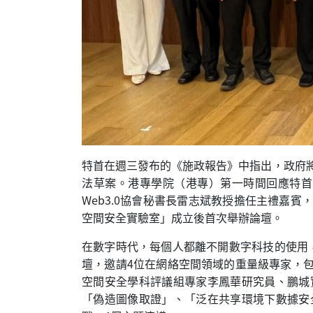
特首在週三發布的《施政報告》中指出，政府將
法草案。港專學院（港專）第一時間回應特首
Web3.0協會秘書長雷志斌教授擔任主禮嘉
空間安全實驗室」成立後首次舉辦論壇。
在數字時代，每個人都離不開數字科技的使用
壇，邀請4位在網絡空間領域的重量級專家，
空間安全學科評議組專家李鳳華研究員、鵬城
「偽造圖像取證」、「泛在共享環境下數據安