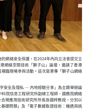
的網絡安全保護，在2024年內向立法會提交立
香港網絡空間技術「獅子山」論壇，邀請了香港
嘉賓親臨現場參與活動。這次是港專「獅子山網絡
安全及隱私 ─ 內地經驗分享」為主題舉辦論
中科院信息工程研究所副總工程師、國務院網絡
全合規應用技術研究所所長孫國梓教授，分別以
大基礎問題」及「電子數據取證技術：機遇與挑