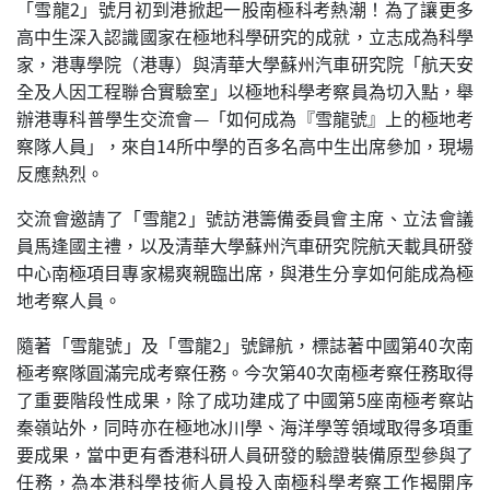
「雪龍2」號月初到港掀起一股南極科考熱潮！為了讓更多
高中生深入認識國家在極地科學研究的成就，立志成為科學
家，港專學院（港專）與清華大學蘇州汽車研究院「航天安
全及人因工程聯合實驗室」以極地科學考察員為切入點，舉
辦港專科普學生交流會—「如何成為『雪龍號』上的極地考
察隊人員」，來自14所中學的百多名高中生出席參加，現場
反應熱烈。
交流會邀請了「雪龍2」號訪港籌備委員會主席、立法會議
員馬逢國主禮，以及清華大學蘇州汽車研究院航天載具研發
中心南極項目專家楊爽親臨出席，與港生分享如何能成為極
地考察人員。
隨著「雪龍號」及「雪龍2」號歸航，標誌著中國第40次南
極考察隊圓滿完成考察任務。今次第40次南極考察任務取得
了重要階段性成果，除了成功建成了中國第5座南極考察站
秦嶺站外，同時亦在極地冰川學、海洋學等領域取得多項重
要成果，當中更有香港科研人員研發的驗證裝備原型參與了
任務，為本港科學技術人員投入南極科學考察工作揭開序