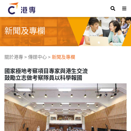
新聞及專欄
關於港專
>
傳媒中心
>
新聞及專欄
國家極地考察項目專家與港生交流
鼓勵立志做考察隊員以科學報國