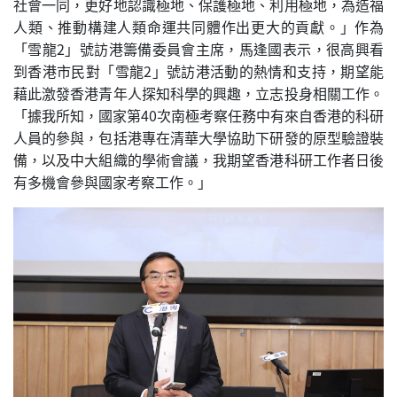
社會一同，更好地認識極地、保護極地、利用極地，為造福
人類、推動構建人類命運共同體作出更大的貢獻。」作為
「雪龍2」號訪港籌備委員會主席，馬逢國表示，很高興看
到香港市民對「雪龍2」號訪港活動的熱情和支持，期望能
藉此激發香港青年人探知科學的興趣，立志投身相關工作。
「據我所知，國家第40次南極考察任務中有來自香港的科研
人員的參與，包括港專在清華大學協助下研發的原型驗證裝
備，以及中大組織的學術會議，我期望香港科研工作者日後
有多機會參與國家考察工作。」