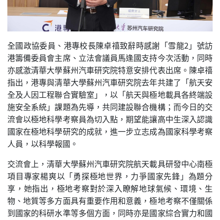
全國政協委員、港專校長陳卓禧致辭時感謝「雪龍2」號訪
港籌備委員會主席、立法會議員馬逢國支持今次活動，同時
亦感激清華大學蘇州汽車研究院特意安排代表出席。陳卓禧
指出，港專與清華大學蘇州汽車研究院去年共建了「航天安
全及人因工程聯合實驗室」，以「航天與極地載具各終端設
施安全系統」課題為先導，共同建設聯合機構；而今日的交
流會以極地科學考察員為切入點，期望能讓高中生深入認識
國家在極地科學研究的成就，進一步立志成為國家科學考察
人員，以科學報國。
交流會上，清華大學蘇州汽車研究院航天載具研發中心南極
項目專家楊爽以「勇探極地世界，力爭國家先鋒」為題分
享，她指出，極地考察對於深入瞭解地球氣候、環境、生
物、地質等多方面具有重要作用和意義，極地考察不僅關係
到國家的科研水準等多個方面，同時亦是國家綜合實力和國