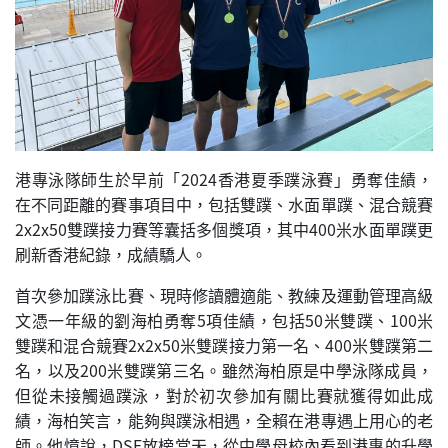
港專泳隊師生於早前「2024香港夏季蹼泳賽」勇奪佳績，
在不同距離的賽事項目中，包括雙蹼、水面單蹼、混合競賽
2x2x50雙蹼接力賽等囊括多個獎項，其中400米水面單蹼更
刷新香港紀錄，成績驕人。
首次參加蹼泳比賽、現時修讀體適能、教練及運動管理高級
文憑一年級的劉海柏勇奪5項佳績，包括50米雙蹼、100米
雙蹼和混合競賽2x2x50米雙蹼接力第一名、400米雙蹼第二
名，以及200米雙蹼第三名。雖然海柏原是中學泳隊成員，
但從未接觸過蹼泳，對於初次參加有關比賽就獲得如此成
績，海柏笑言，能夠與蹼泳相遇，全賴在港專遇上用心的老
師。他憶說，DSE放榜當天，從中學母校內看到港專的升學