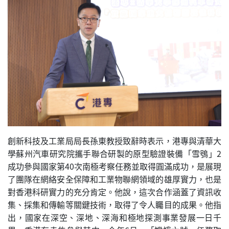
創新科技及工業局局長孫東教授致辭時表示，港專與清華大
學蘇州汽車研究院攜手聯合研製的原型驗證裝備「雪鴞」2
成功參與國家第40次南極考察任務並取得圓滿成功，是展現
了團隊在網絡安全保障和工業物聯網領域的雄厚實力，也是
對香港科研實力的充分肯定。他說，這次合作涵蓋了資訊收
集、採集和傳輸等關鍵技術，取得了令人矚目的成果。他指
出，國家在深空、深地、深海和極地探測事業發展一日千