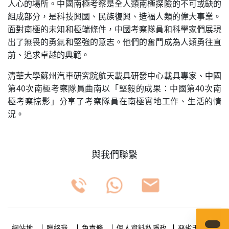
人心的場所。中國南極考察是全人類南極探險的不可或缺的
組成部分，是科技興國、民族復興、造福人類的偉大事業。
面對南極的未知和極端條件，中國考察隊員和科學家們展現
出了無畏的勇氣和堅強的意志。他們的奮鬥成為人類勇往直
前、追求卓越的典範。
清華大學蘇州汽車研究院航天載具研發中心載具專家、中國
第40次南極考察隊員曲南以「堅毅的成果：中國第40次南
極考察掠影」分享了考察隊員在南極實地工作、生活的情
況。
與我們聯繫
網站地
聯絡我
免責條
個人資料私隱政
惡劣天氣安