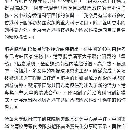
里，香港有幸能參與其中。今年6月，「嫦娥六號」任務取
得圓滿成功，國家實現世界首次月球背面取樣的歷史性任
務，當中就有香港科研團隊的參與。「我樂見有越來越多的
香港科研團隊參與國家級的重大科研項目，除了證明香港的
創科實力外，更展現香港科技界助力國家科技走向自立自強
的積極擔當。」
港專協理副校長易晨教授介紹時指出，在中國第40次南極考
察昆侖站國家任務中，港專攜手清華大學聯合研製的「雪
鴞」2信息系統，全面適應南極內陸超低溫、高海拔、暴風
雪、強輻射、多裂隙的極端環境惡劣工況，圓滿完成了各項
技術測試與工程驗證任務。港專的科研團隊以前沿的視野和
創新精神，與清華團隊共同為南極任務注入了新的活力。港
專與清華大學的精誠合作，不僅開創了前沿的科研創新模
式，更展示出內地與香港在共同承擔國家科研任務中的協作
潛力。
清華大學蘇州汽車研究院航天載具研發中心副主任、中國第
39次南極考察內陸隊預選隊員孫鷺先生分享時表示，南極作