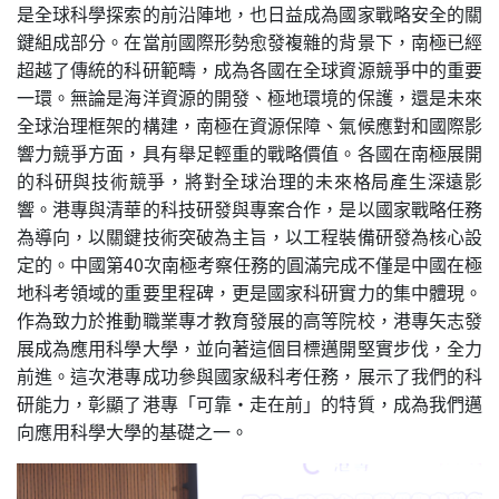
是全球科學探索的前沿陣地，也日益成為國家戰略安全的關
鍵組成部分。在當前國際形勢愈發複雜的背景下，南極已經
超越了傳統的科研範疇，成為各國在全球資源競爭中的重要
一環。無論是海洋資源的開發、極地環境的保護，還是未來
全球治理框架的構建，南極在資源保障、氣候應對和國際影
響力競爭方面，具有舉足輕重的戰略價值。各國在南極展開
的科研與技術競爭，將對全球治理的未來格局產生深遠影
響。港專與清華的科技研發與專案合作，是以國家戰略任務
為導向，以關鍵技術突破為主旨，以工程裝備研發為核心設
定的。中國第40次南極考察任務的圓滿完成不僅是中國在極
地科考領域的重要里程碑，更是國家科研實力的集中體現。
作為致力於推動職業專才教育發展的高等院校，港專矢志發
展成為應用科學大學，並向著這個目標邁開堅實步伐，全力
前進。這次港專成功參與國家級科考任務，展示了我們的科
研能力，彰顯了港專「可靠‧走在前」的特質，成為我們邁
向應用科學大學的基礎之一。