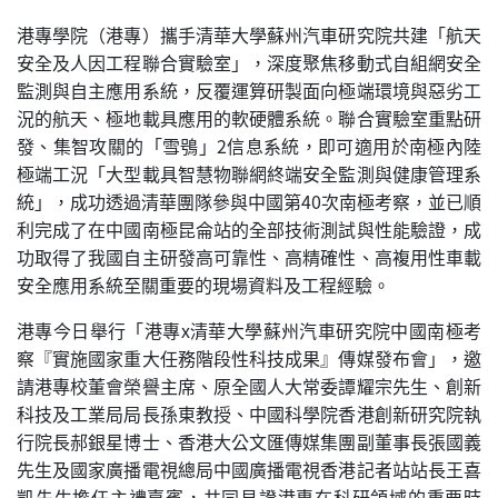
港專學院（港專）攜手清華大學蘇州汽車研究院共建「航天
安全及人因工程聯合實驗室」，深度聚焦移動式自組網安全
監測與自主應用系統，反覆運算研製面向極端環境與惡劣工
況的航天、極地載具應用的軟硬體系統。聯合實驗室重點研
發、集智攻關的「雪鴞」2信息系統，即可適用於南極內陸
極端工況「大型載具智慧物聯網終端安全監測與健康管理系
統」，成功透過清華團隊參與中國第40次南極考察，並已順
利完成了在中國南極昆侖站的全部技術測試與性能驗證，成
功取得了我國自主研發高可靠性、高精確性、高複用性車載
安全應用系統至關重要的現場資料及工程經驗。
港專今日舉行「港專x清華大學蘇州汽車研究院中國南極考
察『實施國家重大任務階段性科技成果』傳媒發布會」，邀
請港專校董會榮譽主席、原全國人大常委譚耀宗先生、創新
科技及工業局局長孫東教授、中國科學院香港創新研究院執
行院長郝銀星博士、香港大公文匯傳媒集團副董事長張國義
先生及國家廣播電視總局中國廣播電視香港記者站站長王喜
凱先生擔任主禮嘉賓，共同見證港專在科研領域的重要時