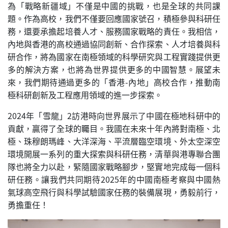
為「戰略新疆域」不僅是中國的挑戰，也是全球的共同課
題。作為高校，我們不僅要回應國家號召，積極參與科研任
務，還要承擔起培養人才、服務國家戰略的責任。我相信，
內地與香港的高校通過協同創新、合作探索、人才培養與科
研合作，將為國家在南極領域的科學研究與工程實踐提供更
多的解決方案，也將為世界提供更多的中國智慧。展望未
來，我們期待通過更多的「香港-內地」高校合作，推動南
極科研創新及工程應用領域的進一步探索。
2024年「雪龍」2訪港時向世界展示了中國在極地科研中的
貢獻，贏得了全球的矚目。我國在未來十年內將對南極、北
極、珠穆朗瑪峰、大洋深海、平流層臨空環境、外太空深空
環境開展一系列的重大探索與科研任務，清華與港專聯合團
隊也將全力以赴，緊隨國家戰略腳步，堅實地完成每一個科
研任務。讓我們共同期待2025年的中國南極考察與中國熱
氣球高空飛行與科學試驗國家任務的裝備展現，勇毅前行，
勇擔重任！