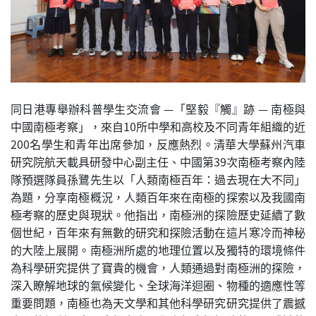
同日港專舉辦科普學生交流會 —「堅毅『觸』跡 — 南極與
中國南極考察」，來自10所中學和高校及不同青年組織的近
200名學生和青年出席參加，反應熱烈。清華大學蘇州汽車
研究院航天載具研發中心副主任、中國第39次南極考察內陸
隊預選隊員孫鷺先生以「人類南極百年：過去現在大不同」
為題，分享南極概況，人類百年來在南極的探索以及我國南
極考察的歷史與現狀。他指出，南極洲的探險歷史延續了數
個世紀，百年來有無數的研究和探險活動在這片寒冷而神秘
的大陸上展開。南極洲所處的地理位置以及獨特的環境條件
為科學研究提供了寶貴的機會，人類通過對南極洲的探險，
深入瞭解地球的氣候變化、全球海洋迴圈、物種的適應性等
重要問題，南極也為天文學和其他科學研究研究提供了震撼