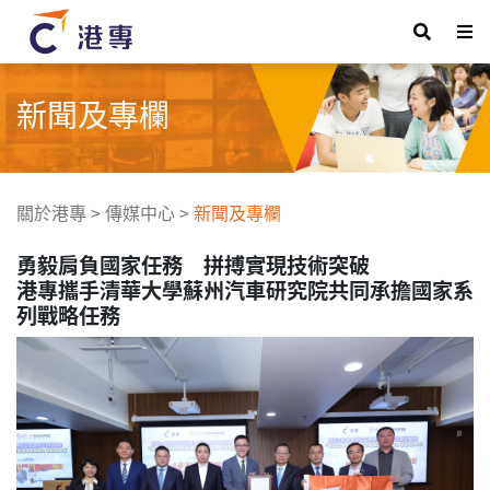
新聞及專欄
關於港專
>
傳媒中心
>
新聞及專欄
勇毅肩負國家任務 拼搏實現技術突破
港專攜手清華大學蘇州汽車研究院共同承擔國家系
列戰略任務