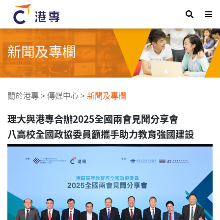
新聞及專欄
關於港專
>
傳媒中心
>
新聞及專欄
理大與港專合辦2025全國兩會見聞分享會
八高校全國政協委員籲攜手助力教育強國建設