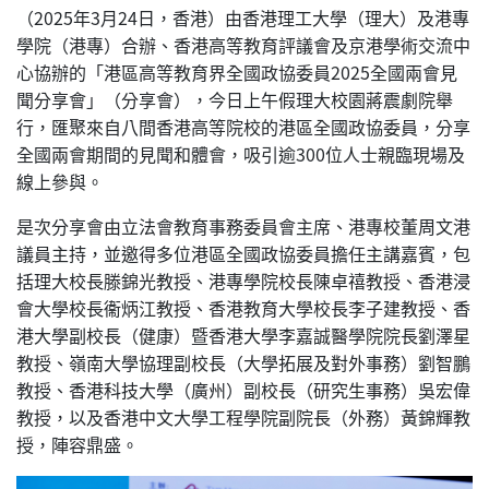
（2025年3月24日，香港）由香港理工大學（理大）及港專
學院（港專）合辦、香港高等教育評議會及京港學術交流中
心協辦的「港區高等教育界全國政協委員2025全國兩會見
聞分享會」（分享會），今日上午假理大校園蔣震劇院舉
行，匯聚來自八間香港高等院校的港區全國政協委員，分享
全國兩會期間的見聞和體會，吸引逾300位人士親臨現場及
線上參與。
是次分享會由立法會教育事務委員會主席、港專校董周文港
議員主持，並邀得多位港區全國政協委員擔任主講嘉賓，包
括理大校長滕錦光教授、港專學院校長陳卓禧教授、香港浸
會大學校長衞炳江教授、香港教育大學校長李子建教授、香
港大學副校長（健康）暨香港大學李嘉誠醫學院院長劉澤星
教授、嶺南大學協理副校長（大學拓展及對外事務）劉智鵬
教授、香港科技大學（廣州）副校長（研究生事務）吳宏偉
教授，以及香港中文大學工程學院副院長（外務）黃錦輝教
授，陣容鼎盛。