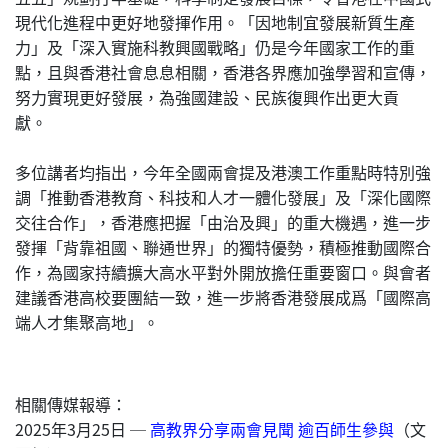
現代化進程中更好地發揮作用。「因地制宜發展新質生產
力」及「深入實施科教興國戰略」仍是今年國家工作的重
點，且與香港社會息息相關，香港各界應加強學習和宣傳，
努力實現更好發展，為強國建設、民族復興作出更大貢
獻。
多位講者均指出，今年全國兩會提及港澳工作重點時特別強
調「推動香港教育、科技和人才一體化發展」及「深化國際
交往合作」，香港應把握「由治及興」的重大機遇，進一步
發揮「背靠祖國、聯通世界」的獨特優勢，積極推動國際合
作，為國家持續擴大高水平對外開放擔任重要窗口。與會者
建議香港高校要團結一致，進一步將香港發展成爲「國際高
端人才集聚高地」。
相關傳媒報導：
2025年3月25日 ─
高教界分享兩會見聞 逾百師生參與
（文