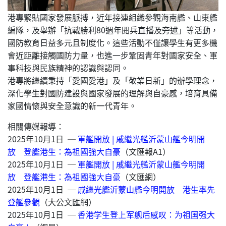
港專緊貼國家發展脈搏，近年接連組織參觀海南艦、山東艦
編隊，及舉辦「抗戰勝利80週年閱兵直播及旁述」等活動，
國防教育日益多元且制度化。這些活動不僅讓學生有更多機
會近距離接觸國防力量，也進一步鞏固青年對國家安全、軍
事科技與民族精神的認識與認同。
港專將繼續秉持「愛國愛港」及「敬業日新」的辦學理念，
深化學生對國防建設與國家發展的理解與自豪感，培育具備
家國情懷與安全意識的新一代青年。
相關傳媒報導：
2025年10月1日 ─
軍艦開放 | 戚繼光艦沂蒙山艦今明開
放 登艦港生：為祖國強大自豪
（文匯報A1）
2025年10月1日 ─
軍艦開放 | 戚繼光艦沂蒙山艦今明開
放 登艦港生：為祖國強大自豪
（文匯網）
2025年10月1日 ─
戚繼光艦沂蒙山艦今明開放 港生率先
登艦參觀
（大公文匯網）
2025年10月1日 ─
香港学生登上军舰后感叹：为祖国强大