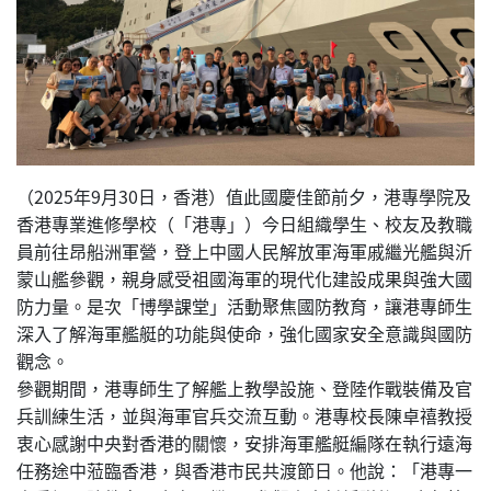
（2025年9月30日，香港）值此國慶佳節前夕，港專學院及
香港專業進修學校（「港專」）今日組織學生、校友及教職
員前往昂船洲軍營，登上中國人民解放軍海軍戚繼光艦與沂
蒙山艦參觀，親身感受祖國海軍的現代化建設成果與強大國
防力量。是次「博學課堂」活動聚焦國防教育，讓港專師生
深入了解海軍艦艇的功能與使命，強化國家安全意識與國防
觀念。
參觀期間，港專師生了解艦上教學設施、登陸作戰裝備及官
兵訓練生活，並與海軍官兵交流互動。港專校長陳卓禧教授
衷心感謝中央對香港的關懷，安排海軍艦艇編隊在執行遠海
任務途中蒞臨香港，與香港市民共渡節日。他說：「港專一