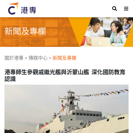
新聞及專欄
關於港專
>
傳媒中心
>
新聞及專欄
港專師生參觀戚繼光艦與沂蒙山艦 深化國防教育
認識