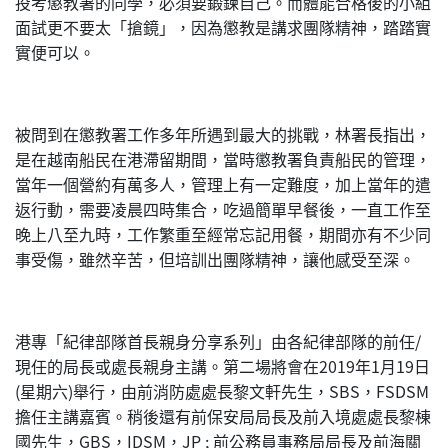
投考懲教署的同學，必須要鍛鍊自己。而體能合格後的小組
面試更不要太「搶鏡」，因為懲教是講求團隊精神，踏踏實
實便可以。
被問到在懲教署工作多年所遇到最大的挑戰，林署長指出，
是在越南船民在港滯留期間，當時懲教署負責船民的管理，
當年一個營約有萬多人，管理上有一定難度，加上當年的遣
返行動，需要凌晨四時集合，吃過簡單早餐後，一直工作至
晚上八至九時，工作繁重至經常忘記用餐，期間亦有不少同
事受傷，雖然辛苦，但培訓出團隊精神，讓他感受至深。
港專「紀律部隊首長親身分享系列」由各紀律部隊的前任/
現任的局長或處長親身主講。第二場將會在2019年1月19日
(星期六)舉行，由前消防處處長黎文軒先生，SBS，FSDSM
擔任主講嘉賓。稍後還有前保安局局長及前入境處處長黎棟
國先生，GBS，IDSM，JP ; 前公務員事務局局長及前海關