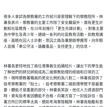
很多人會認為懲教署的工作就只是管理轄下的懲教院所，林
署長表示，懲教署的主要工作除了安全羈留外，還有更生計
劃和社區教育，在10年前推行「更生先鋒計劃」，對象主要
為中學生及青少年，通過一系列的社區教育活動，如教育講
座、面晤在囚人士計劃、思囚之路及暑期遊學團等，向年輕
人宣揚「奉公守法、遠離毒品、支持更生」的信息。
林署長更特地找了兩位港專舊生拍攝短片，讓台下的學生能
了解他們的師兄師姐成為二級懲教助理的經過和日常的工
作。現時懲教署職員的男女比例約為八對二，林署長提供了
投考懲教署的「貼士」，投考懲教署二級助理學歷不是最重
要，體能才是重要的部分。林署長笑說，他任人力資源部門
時，曾有投考者因體能不合格，向署方寫了一封投訴信，指
署方所訂的標準太高，猶如考海軍陸戰隊。林署長勉勵有意