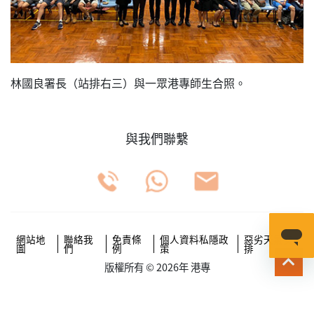
林國良署長（站排右三）與一眾港專師生合照。
與我們聯繫
網站地
聯絡我
免責條
個人資料私隱政
惡劣天氣安
圖
們
例
策
排
版權所有 © 2026年 港專