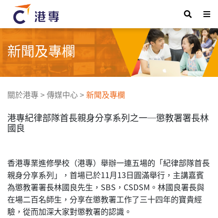
新聞及專欄
關於港專
>
傳媒中心
>
新聞及專欄
港專紀律部隊首長親身分享系列之一─懲教署署長林
國良
香港專業進修學校（港專）舉辦一連五場的「紀律部隊首長
親身分享系列」，首場已於11月13日圓滿舉行，主講嘉賓
為懲教署署長林國良先生，SBS，CSDSM。林國良署長與
在場二百名師生，分享在懲教署工作了三十四年的寶貴經
驗，從而加深大家對懲教署的認識。