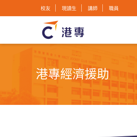
校友
現讀生
講師
職員
港專經濟援助