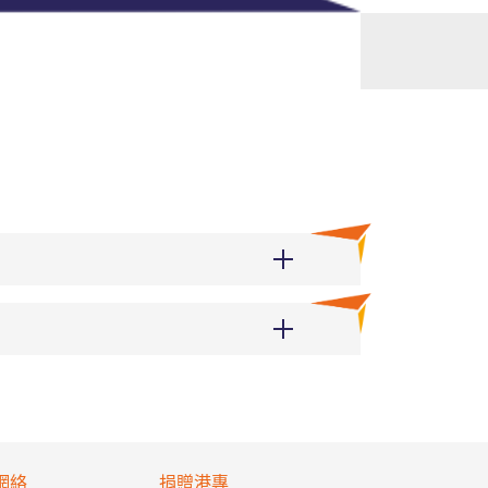
網絡
捐贈港專