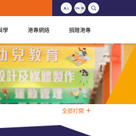
與學
港專網絡
捐贈港專
全部打開