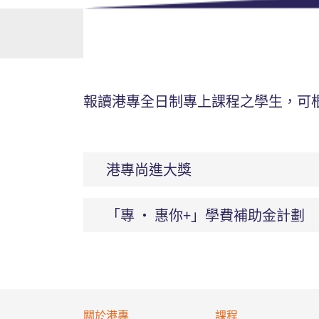
報讀港專全日制專上課程之學生，可
港專尚進大獎
「專 ‧ 惠你+」學費補助金計劃
關於港專
課程