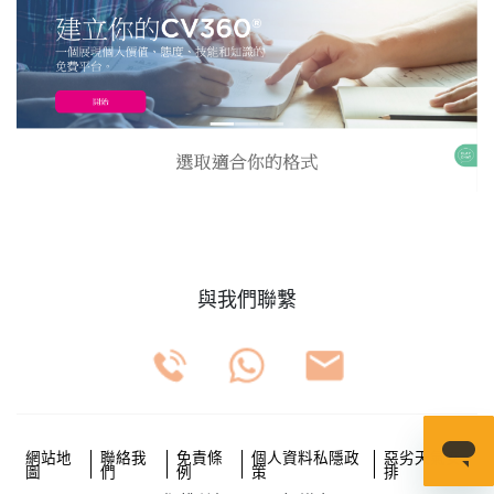
與我們聯繫
網站地
聯絡我
免責條
個人資料私隱政
惡劣天氣安
圖
們
例
策
排