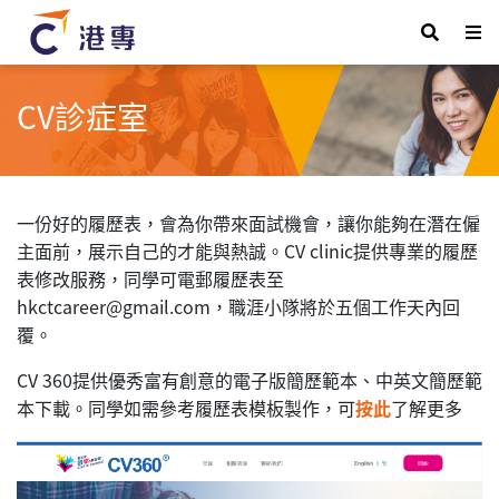
CV診症室
一份
好的履歷表，會為你帶來面試機會，讓你能夠在潛在僱
主面前，展示
自己的才能與熱誠。
CV clinic提供專業的
履歷
表
修改服務
，
同學
可電郵
履歷表至
hkctcareer@gmail.com
，
職涯小隊
將於五個工作天內
回
覆。
CV 360
提供優秀富有創意的電子版簡歷範本、
中英文簡歷範
本下載。
同學
如需
參考履歷表模板製作，可
按
此
了解更多