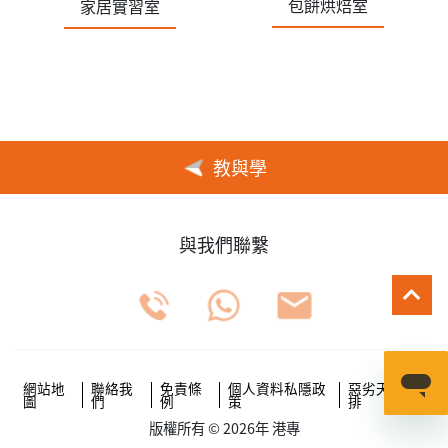
包餅烘焙室
家居實習室
教與學
與我們聯繫
網站地
聯絡我
免責條
個人資料私隱政
惡劣天氣安
圖
們
例
策
排
版權所有 © 2026年 港專