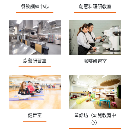
創意料理研教室
餐飲訓練中心
廚藝研習室
咖啡硏習室
健舞室
童話坊（幼兒教育中
心）