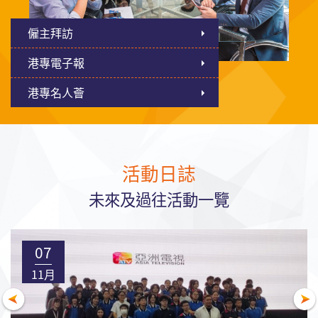
僱主拜訪
港專電子報
港專名人薈
活動日誌
未來及過往活動一覽
07
11月