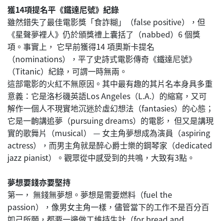
獲
14
項提名平《鐵達尼號》紀錄
雖然錯失了最佳電影獎「食詐糊」（false positive），但
《星聲夢裡人》仍於頒獎禮上囊括了（nabbed）6 個獎
項。事實上， 它早前獲得14 項奧斯卡提名
（nominations），平了史詩式電影傳奇《鐵達尼號》
（Titanic）紀錄，可謂一時無兩。
這部電影的火紅不無原因。其中最有趣的其片名本身具多重
意義：它是洛杉磯英語Los Angeles（L.A.）的縮寫，又可
解作一個人不現實地沉迷於虛幻想法（fantasies）的心態；
它是一齣講追夢（pursuing dreams）的電影， 但又是講現
實的歌舞片（musical） — 女主角夢想成為演員（aspiring
actress），而男主角就是醉心爵士樂的鋼琴家（dedicated
jazz pianist）。觀眾從中感受到的共鳴，大致有3點。
夢想要錢亦要堅持
第一， 無錢無夢想。夢想是需要燃料（fuel the
passion），像男女主角一樣，儘管當下的工作不是百分百
如己所願，都要一邊做工維持生計（for bread and