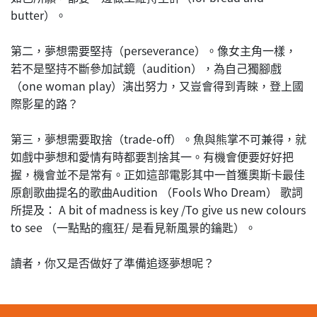
butter）。
第二，夢想需要堅持（perseverance）。像女主角一樣，
若不是堅持不斷參加試鏡（audition），為自己獨腳戲
（one woman play）演出努力，又豈會得到青睞，登上國
際影星的路？
第三，夢想需要取捨（trade-off）。魚與熊掌不可兼得，就
如戲中夢想和愛情有時都要割捨其一。有機會便要好好把
握，機會並不是常有。正如這部電影其中一首獲奧斯卡最佳
原創歌曲提名的歌曲Audition （Fools Who Dream） 歌詞
所提及： A bit of madness is key /To give us new colours
to see （一點點的瘋狂/ 是看見新風景的鑰匙）。
讀者，你又是否做好了準備追逐夢想呢？