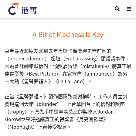
A Bit of Madness is Key
筆者最近和朋友聊到去年奧斯卡頒獎禮史無前例的
（unprecedented） 尷尬（embarrassing）頒錯獎事件。
因為會計師錯遞信封，頒獎嘉賓誤（mistakenly）將真正最
佳電影獎（Best Picture） 贏家宣佈（announced）為另
一大熱《星聲夢裡人》（La La Land）。
正當《星聲夢裡人》製作團隊致感謝辭時， 工作人員立刻
發現這個大錯（blunder），上台拿回台上的信封和獎座
（trophy）。原先手中還拿着獎座的製作人Jordan
Horowitz只好邀請真正的得獎者《月亮喜歡藍》
（Moonlight）上台接受祝賀。