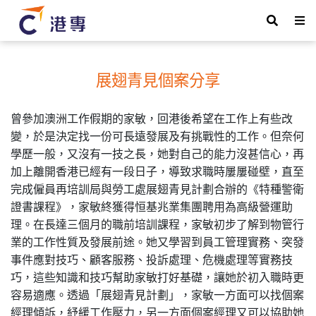
展翅青見個案分享
曾參加澳洲工作假期的家敏，回港後希望在工作上有些改
變，於是決定找一份可長遠發展及有挑戰性的工作。但奈何
學歷一般，又沒有一技之長，她對自己的能力沒甚信心，再
加上離開香港已經有一段日子，導致求職時屢屢碰壁，直至
完成僱員再培訓局與勞工處展翅青見計劃合辦的《特種警衛
證書課程》，家敏終獲得恒基兆業集團聘用為高級營運助
理。在長達三個月的職前培訓課程，家敏初步了解到物管行
業的工作性質及發展前途。她又學習到員工管理實務、突發
事件應對技巧、顧客服務、投訴處理、危機處理等實務技
巧，這些知識和技巧幫助家敏打好基礎，讓她於初入職時更
容易適應。透過「展翅青見計劃」，家敏一方面可以找個案
經理傾訴，紓緩工作壓力，另一方面個案經理又可以協助她