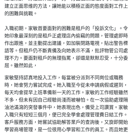
建立正面思维的方法，讓她能以積極正面的態度面對工作上
的困難與挑戰。
入職初期，家敏首要面對的困難是租戶的「投訴文化」。令
她印象最深刻的是租戶正處理店內偷竊的問題，管理處即時
作出跟進，並主動提出建議，如加裝閉路電視，貼出警告標
語等。但租戶仍不斷責備及向她表示不滿，批評物管公司處
理不力。要面對租戶的無理指罵，卻還是默默忍受，十分委
屈。雖然如此，
家敏堅持認真地投入工作，每當被分派到不同崗位或職務
時，她會努力嘗試完成。她入職至今從未申請病假或遲到，
每天均會提早上班準備新一天的工作。家敏的工作經驗雖然
不多，但未有因自己經驗尚淺而被嚇怕。在一次協助處理隔
油池滿瀉的突發事件中，她表現出色，備受上司讚賞。家敏
入職只有短短三個月，便已完全學會處理管理費日結工作。
客戶服務方面，她嘗試協助解答業戶的查詢後，又旋即開始
學習商場管理，是一位很用心學習和工作的員工。而且她更