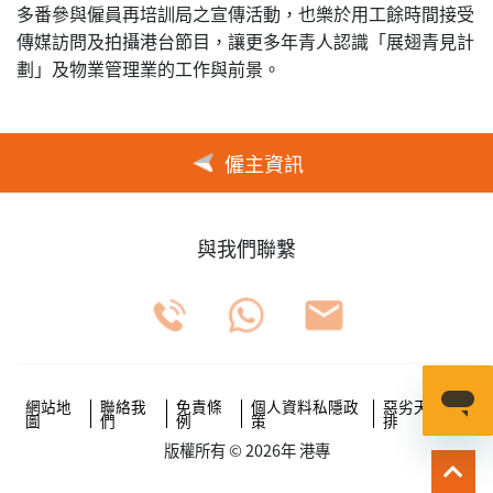
多番參與僱員再培訓局之宣傳活動，也樂於用工餘時間接受
傳媒訪問及拍攝港台節目，讓更多年青人認識「展翅青見計
劃」及物業管理業的工作與前景。
僱主資訊
與我們聯繫
網站地
聯絡我
免責條
個人資料私隱政
惡劣天氣安
圖
們
例
策
排
版權所有 © 2026年 港專