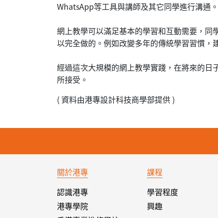
WhatsApp等工具與講師及其它同學進行溝通
網上教學可以滿足基本的學習和互動需要，同
以完全做的。例如改變多年的傳統學習習慣，建
經過這次大規模的網上教學實踐，在將來的日
所接受。
( 資料由港專設計科技商學部提供 )
關於港專
課程
認識港專
學習程度
港專學院
興趣