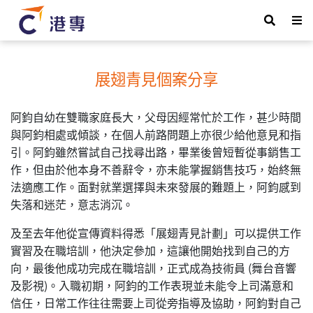
展翅青見個案分享
阿鈞自幼在雙職家庭長大，
父母因經常忙於
工作，甚少時間
與阿鈞相處或傾談，在
個人
前路
問題
上亦很少給他意見
和
指
引。阿鈞雖然嘗試自己找尋出路，畢業後曾短暫從事銷售工
作，但由於他本身不善辭令，亦未能掌握銷售技巧，始終
無
法
適應工作。面對就業
選擇與未來發展的難題上，
阿鈞感到
失落和迷茫，意志消沉。
及至去年他從宣傳資料得悉「展翅青見計劃」可以提供工作
實習及在職培訓，
他決定參加，這
讓他開始找到自己的方
向，最後他
成功完成
在職培訓，
正式
成為技術員 (舞台音響
及影視)。入職初期，阿鈞的工作表現並未能令上司滿意和
信任，日常工作往往需要上司從旁指導及協助，阿鈞對自己