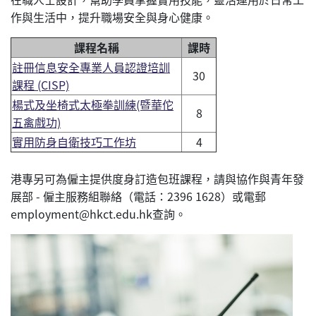
作與生活中，提升職場安全與身心健康。
課程名稱
課時
註冊信息安全專業人員認證培訓
30
課程 (CISP)
楊式及坐椅式太極拳訓練(暨華佗
8
五禽戲功)
實用防身自衛技巧工作坊
4
港專另可為僱主提供度身訂造包班課程，請與協作與青年發
展部 - 僱主服務組聯絡（電話：2396 1628）或電郵
employment@hkct.edu.hk查詢。