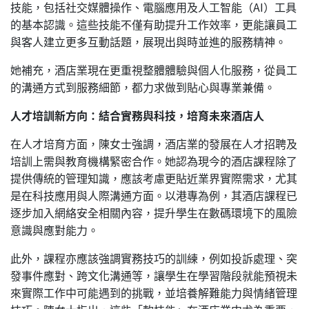
技能，包括社交媒體操作、電腦應用及人工智能（AI）工具
的基本認識。這些技能不僅有助提升工作效率，更能讓員工
與客人建立更多互動話題，展現出與時並進的服務精神。
她補充，酒店業現在更重視整體體驗與個人化服務，從員工
的溝通方式到服務細節，都力求做到貼心與專業兼備。
人才培訓新方向：結合實務與科技，培育未來酒店人
在人才培育方面，陳女士強調，酒店業的發展在人才招聘及
培訓上需與教育機構緊密合作。她認為現今的酒店課程除了
提供傳統的管理知識，應該考慮更貼近業界實際需求，尤其
是在科技應用與人際溝通方面。以港專為例，其酒店課程已
逐步加入網絡安全相關內容，提升學生在數碼環境下的風險
意識與應對能力。
此外，課程亦應該強調實務技巧的訓練，例如投訴處理、突
發事件應對、跨文化溝通等，讓學生在學習階段就能預視未
來實際工作中可能遇到的挑戰，並培養解難能力與情緒管理