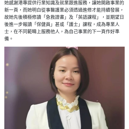
她感謝港專提供行業知識及就業跟進服務，讓她開啟事業的
新一頁，而她明白從事醫護業必須透過進修才能持續發展，
故她先後積極修讀「急救證書」及「英語課程」，並期望日
後進一步報讀「保健員」甚或「護士」課程，成為專業人
士，在不同範疇上服務他人，為自己事業的下一頁作好準
備。