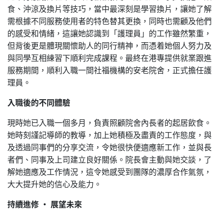
食、沖涼及換片等技巧，當中最深刻是學習換片，讓她了解
需根據不同服務使用者的特色替其更換，同時也需顧及他們
的感受和情緒，這讓她認識到「護理員」的工作雖然繁重，
但背後更是體現關懷助人的同行精神，而憑着她個人努力及
與同學互相練習下順利完成課程。最終在港專提供就業跟進
服務期間，順利入職一間社福機構的安老院舍，正式擔任護
理員。
入職後的不同體驗
現時她已入職一個多月，負責照顧院舍內長者的起居飲食。
她時刻謹記導師的教導，加上她積極及盡責的工作態度，與
及透過同事們的分享交流，令她很快便適應新工作，並與長
者們、同事及上司建立良好關係。院長會主動與她交談，了
解她適應及工作情況，這令她感受到團隊的濃厚合作氣氛，
大大提升她的信心及能力。
持續進修
‧
展望未來