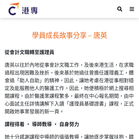
學員成長故事分享 – 唐英
從會計文職轉至護理員
唐英以往於內地從事會計文職工作，及後來港生活，在求職
過程出現困難及挫折，後來基於她過往曾擔任護理義工，體
會過「助人自助」的精神，因此，讓她考慮在港從事相對穩
定及能服務他人的醫護工作。因此，她便積極於網上搜尋相
關課程。由於醫護業課程繁多，最終在中心報名期間，由中
心面試主任詳情講解下入讀「護理員基礎證書」課程，正式
開啟她事業發展的新一頁。
課程得着
‧
導師教導
‧
自身努力
她十分感謝課程中導師的循循教導，讓她逐步掌握扶抱、餵