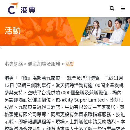
活動
`
港專網絡
>
僱主網絡及服務
>
活動
港專「『職』場起動九龍東 ─ 就業及培訓博覽」已於11月
13日 (星期三)順利舉行。當天招聘活動有逾100間企業機構
參與支持，空缺平台提供逾7000個全職及兼職職位；場內
另設即場面試僱主攤位，包括City Super Limited、莎莎化
妝品、九龍東皇冠假日酒店、牛奶有限公司—宜家家居、英
格蜜兒有限公司等等。同場更設有免費求職指導服務、技能
示範、即場報讀課程等。現場人士對職位申請反應熱烈。本
校冀透過今次活動，能有助求職人士多了解一些行業要求及