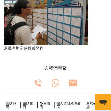
求職者對空缺甚感興趣
與我們聯繫
網站地
聯絡我
免責條
個人資料私隱政
惡劣天氣安
圖
們
例
策
排