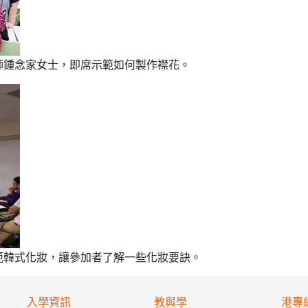
師鍾念家女士，即席示範如何製作襟花。
範韓式化妝，讓參加者了解一些化妝要訣。
入學資訊
教與學
港專