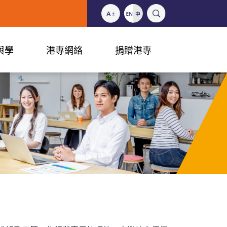
與學
港專網絡
捐贈港專