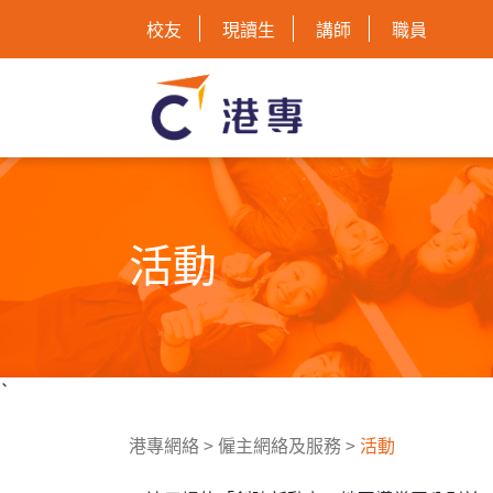
校友
現讀生
講師
職員
活動
`
港專網絡
>
僱主網絡及服務
>
活動