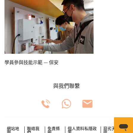
學員參與技能示範 — 保安
與我們聯繫
網站地
聯絡我
免責條
個人資料私隱政
惡劣天氣安
圖
們
例
策
排