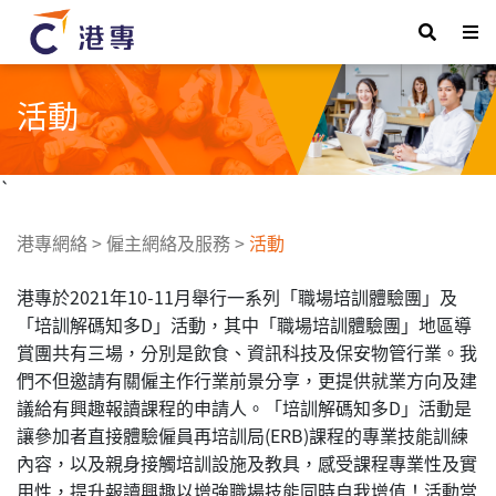
活動
`
港專網絡
>
僱主網絡及服務
>
活動
港專於2021年10-11月舉行一系列「職場培訓體驗團」及
「培訓解碼知多D」活動，其中「職場培訓體驗團」地區導
賞團共有三場，分別是飲食、資訊科技及保安物管行業。我
們不但邀請有關僱主作行業前景分享，更提供就業方向及建
議給有興趣報讀課程的申請人。「培訓解碼知多D」活動是
讓參加者直接體驗僱員再培訓局(ERB)課程的專業技能訓練
內容，以及親身接觸培訓設施及教具，感受課程專業性及實
用性，提升報讀興趣以增強職場技能同時自我增值！活動當