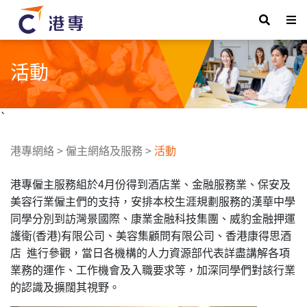
活動
`
港專網絡
>
僱主網絡及服務
>
活動
港專僱主服務組於4月份得到酒店業、金融服務業、保安及
美容行業僱主們的支持，安排本校生涯規劃服務的漢華中學
同學分別到訪灣景國際、康業金融科技集團、威豹金融押運
護衛(香港)有限公司、美容集顧問有限公司、香港康得思酒
店 進行參觀，當日各機構的人力資源部代表詳盡講解各項
業務的運作、工作機會及入職要求等，加深同學們對該行業
的認識及擴闊其視野。