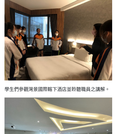
學生們參觀灣景國際轄下酒店並聆聽職員之講解。