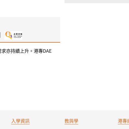
]
求亦持續上升。港專DAE
入學資訊
教與學
港專