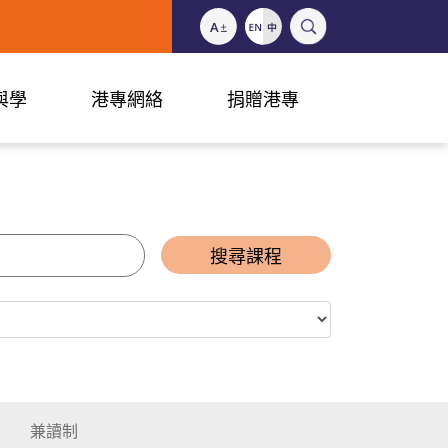
與學
港專網絡
捐贈港專
搜尋課程
兼讀制