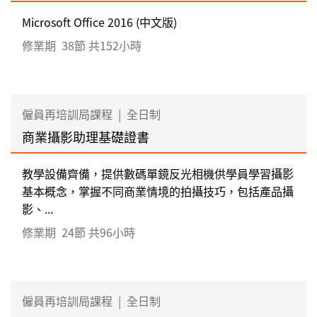
Microsoft Office 2016 (中文版)
修業期
38節 共152小時
僱員再培訓局課程
|
全日制
商業攝影助理基礎證書
教學設備齊備，提供數碼單鏡反光相機供學員學習攝影
基本概念，掌握不同商業情境的拍攝技巧，包括產品攝
影、...
修業期
24節 共96小時
僱員再培訓局課程
|
全日制