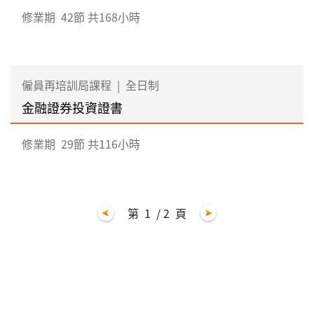
修業期
42節 共168小時
僱員再培訓局課程
|
全日制
金融證券投資證書
修業期
29節 共116小時
第
1
/ 2
頁