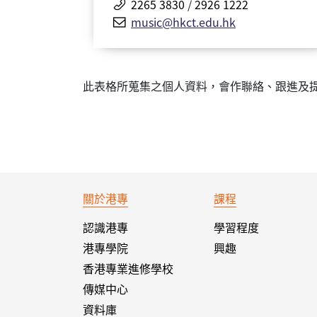
2265 3830
/
2926 1222
music@hkct.edu.hk
此表格所蒐集之個人資料，會作聯絡、跟進及
關於港專
課程
認識港專
學習程度
港專學院
興趣
香港專業進修學校
傳媒中心
資料庫