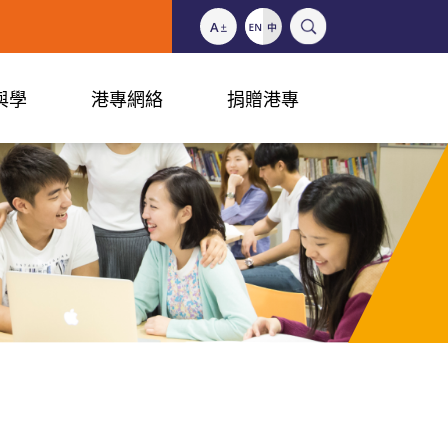
與學
港專網絡
捐贈港專