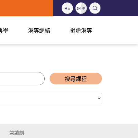
與學
港專網絡
捐贈港專
搜尋課程
兼讀制