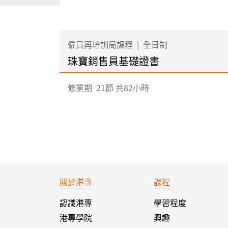
僱員再培訓局課程
|
全日制
珠寶銷售員基礎證書
修業期
21節 共82小時
關於港專
課程
認識港專
學習程度
港專學院
興趣