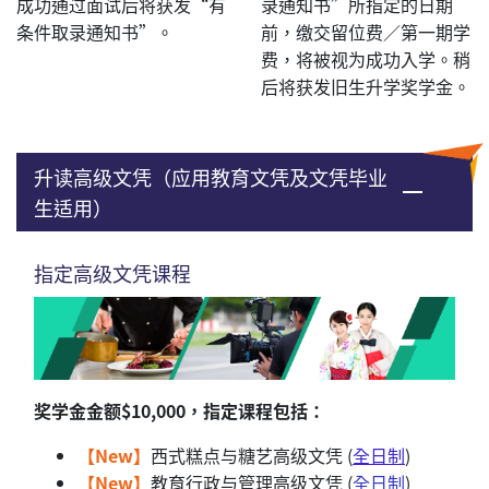
成功通过面试后将获发“有
录通知书”所指定的日期
条件取录通知书”。
前，缴交留位费／第一期学
费，将被视为成功入学。稍
后将获发旧生升学奖学金。
升读高级文凭（应用教育文凭及文凭毕业
生适用）
指定高级文凭课程
奖学金金额$10,000，指定课程包括：
【New】
西式糕点与糖艺高级文凭 (
全日制
)
【New】
教育行政与管理高级文凭 (
全日制
)