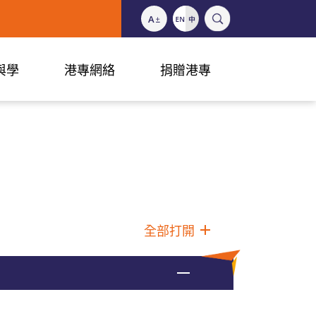
與學
港專網絡
捐贈港專
全部打開