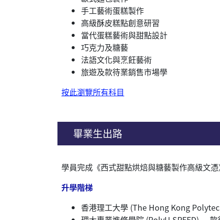
手工藝術蛋糕製作
高級酥皮糕點創意研習
當代蛋糕藝術與甜點設計
巧克力及糖藝
法語文化與烹飪藝術
旅遊及款待業銷售市場學
按此瀏覽所有科目
畢業生出路
學員完成《西式甜點烘焙與糖藝製作高級文憑
升學階梯
香港理工大學 (The Hong Kong Polyt
理大專業進修學院 (PolyU SPEED) 