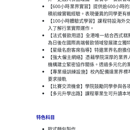
【600小時業界實習】提供逾600小
積前線實戰經驗。表現優異的同學更有
【100小時體驗式學習】課程特設海
入了解行業實際運作。
【法式餐飲用語】全港唯一結合西式糕
為日後在國際高端餐飲領域發展建立獨
【星級名廚客席指導】特邀業界名廚擔
【強大僱主網絡】憑藉學院深厚的業界人脈，
機構建立緊密協作關係。透過多元化的
【專業級訓練設施】校內配備達業界標
要求接軌
【比賽交流機會】學院鼓勵同學參與各
【多元升學出路】課程畢業生可升讀本
特色科目
歐式麵包製作