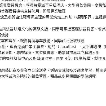
時的業界實習機會，學員將獲派至星級酒店、大型餐飲集團、高級
機會獲實習機構直接聘用，開展專業職涯
外交流及参與由法藉導師主理的專業烘焙工作坊，擴闊眼界；並提
點與法語烘焙文化的高級文憑，同學可掌握基礎法語對答、餐桌
特優勢
任客席導師，親自傳授專業技術，同學藉此汲取經驗
與香港酒店業主聯會、龍島（Lucullus）、太平洋咖啡（Paci
業界參觀、專題講座、實習機會等，助學員提早建立職場人脈
準的餐飲訓練中心及廚藝研習室，同學可使用專業設備，製作具
項廚藝比賽及與業界交流活動，透過實戰競技及觀摩學習，擴闊
地大學或海外院校的餐飲管理、甜品或廚藝相關的學位課程