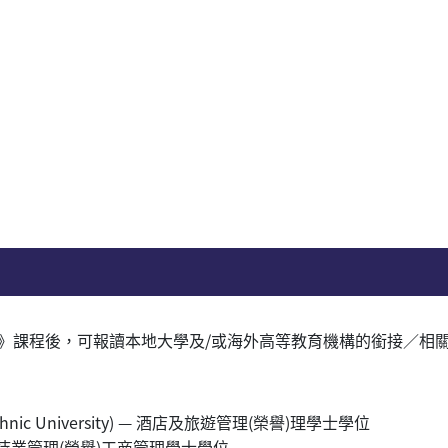
》課程後，可報讀本地大學及/或海外高等教育機構的銜接／相
echnic University) — 酒店及旅遊管理(榮譽)理學士學位
— 款待業管理(榮譽)工商管理學士學位