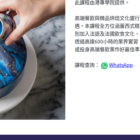
此課程由港專學院提供。
高端餐飲與精品烘焙文化盛行
遇。本課程全方位涵蓋西式糕
別加入法語及法國飲食文化，
透過高達600小時的業界實
或投身高端餐飲業作好最佳準
課程查詢：
WhatsApp