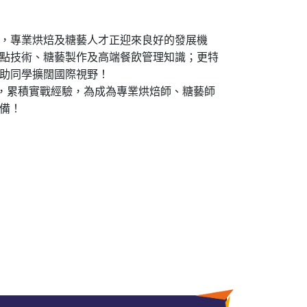
，專業烘焙及糖藝人才正迎來良好的發展機
點技術、糖藝製作及高端餐飲管理知識；更特
助同學擴闊國際視野！
習，累積實戰經驗，為成為專業烘焙師、糖藝師
備！