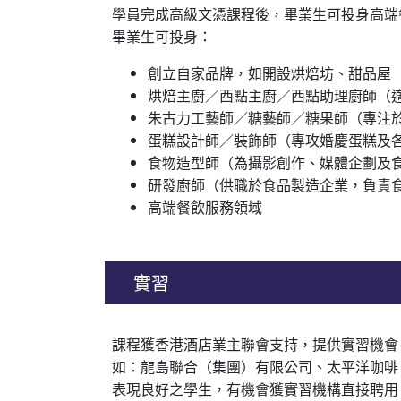
學員完成高級文憑課程後，畢業生可投身高端
畢業生可投身：
創立自家品牌，如開設烘焙坊、甜品屋
烘焙主廚／西點主廚／西點助理廚師（
朱古力工藝師／糖藝師／糖果師（專注
蛋糕設計師／裝飾師（專攻婚慶蛋糕及
食物造型師（為攝影創作、媒體企劃及
研發廚師（供職於食品製造企業，負責
高端餐飲服務領域
實習
課程獲香港酒店業主聯會支持，提供實習機會
如：龍島聯合（集團）有限公司、太平洋咖啡（P
表現良好之學生，有機會獲實習機構直接聘用