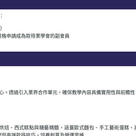
：
S）
資格申請成為款待業學會的副會員
心。透過引入業界合作單元，確保教學內容具備實用性與前瞻性
烘焙、西式糕點與糖藝精髓，涵蓋歐式麵包、手工藝術蛋糕、
理與高端款待技巧，培養創意及營運思維