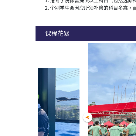
港专学院保留提供以上科目（包括选修
个别学生会因应所须补修的科目多寡，
课程花絮