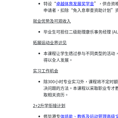
特设“
卓越体育发展奖学金
”，供合资
申请者，扣除“免入息审查资助计划”
就业优势及可观收入
毕业生可担任二级助理康乐事务经理 (ALS
拓展运动业界识见
本课程让学生透过参与不同类型的活动
得以全人发展。
实习工作机会
除300小时专业实习外，课程将不定时
决问题的方法。本课程以采取职业专才
取相关资历。
2+2升学衔接计划
修毕港专
体适能、教练及运动管理高级