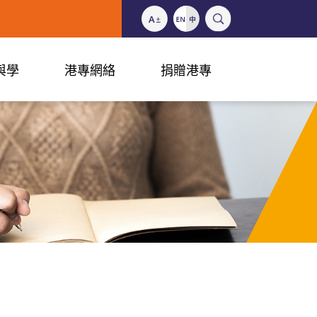
與學
港專網絡
捐贈港專