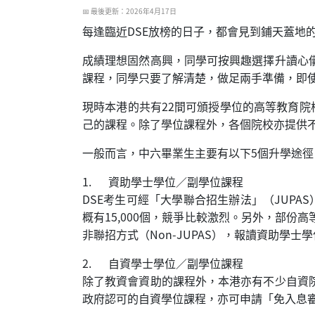
📅 最後更新：2026年4月17日
每逢臨近DSE放榜的日子，都會見到鋪天蓋地
成績理想固然高興，同學可按興趣選擇升讀心
課程，同學只要了解清楚，做足兩手準備，即
現時本港的共有22間可頒授學位的高等教育院
己的課程。除了學位課程外，各個院校亦提供
一般而言，中六畢業生主要有以下5個升學途徑
1. 資助學士學位／副學位課程
DSE考生可經「大學聯合招生辦法」（JUP
概有15,000個，競爭比較激烈。另外，部
非聯招方式（Non-JUPAS），報讀資助學
2. 自資學士學位／副學位課程
除了教資會資助的課程外，本港亦有不少自資
政府認可的自資學位課程，亦可申請「免入息審查資