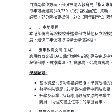
自資副學位方面，部份被納入教育局「指定專業
每年可獲最高$40,730（視乎課程而定）資
課程，部分院校更提供「2+2（兩年副學位+
3. 非本地課程
本港部份高等院校校外進修部或其他私立院校
度，最快三年便可取得學士學位課程。
4. 應用教育文憑 (DAE)
應用教育文憑 DAE (取代毅進文憑) 專為
紀律部隊，醫療護理、社會服務、公務員實務
學歷認可 :
基本資歷 : 成功修畢課程後，學員取得的資歷
數學進階資歷 : 若學員在課程中同時修畢「
升學及就業 : 持有應用教育文憑的畢業
防員、助理文書主任等 ) 的學歷要求。
5. 基礎文憑或文憑課程