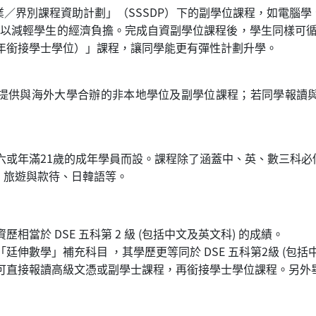
／界別課程資助計劃」（SSSDP）下的副學位課程，如電腦
助，以減輕學生的經濟負擔。完成自資副學位課程後，學生同樣可循非
兩年銜接學士學位）」課程，讓同學能更有彈性計劃升學。
提供與海外大學合辦的非本地學位及副學位課程；若同學報讀
完成中六或年滿21歲的成年學員而設。課程除了涵蓋中、英、數三
、旅遊與款待、日韓語等。
相當於 DSE 五科第 2 級 (包括中文及英文科) 的成績。
廷伸數學」補充科目 ，其學歷更等同於 DSE 五科第2級 (包括中
生可直接報讀高級文憑或副學士課程，再銜接學士學位課程。另外畢