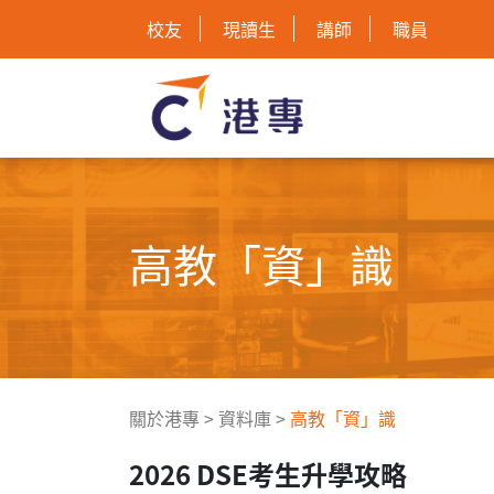
校友
現讀生
講師
職員
高教「資」識
關於港專
>
資料庫
>
高教「資」識
2026 DSE考生升學攻略