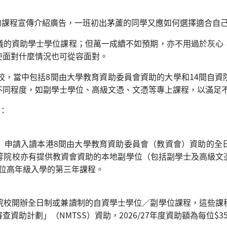
的課程宣傳介紹廣告，一班初出茅蘆的同學又應如何選擇適合自
儀的資助學士學位課程；但萬一成續不如預期，亦不用過於灰心
使面對什麼情況也可從容面對。
校，當中包括8間由大學教育資助委員會資助的大學和14間自
不同程度，如副學士學位、高級文憑、文憑等專上課程，以滿足
：
AS）申請入讀本港8間由大學教育資助委員會（教資會）資助的
份高等院校亦有提供教資會資助的本地副學位（包括副學士及高級
士學位高年級入學的第三年課程。
院校開辦全日制或兼讀制的自資學士學位／副學位課程，這些課
助計劃」（NMTSS）資助，2026/27年度資助額為每位$35,