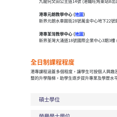
九龍何文田公主道14號 (港鐵旺角東站B出
港專元朗教學中心 (
地圖
)
新界元朗水車館街28號萬金中心地下22號鋪
港專荃灣教學中心 (
地圖
)
新界荃灣大涌道18號國際企業中心3期3樓 
全日制課程程度
港專課程涵蓋多個程度，讓學生可按個人興趣
整的升學階梯，助學生逐步提升專業及學歷水
碩士學位
榮譽學士學位