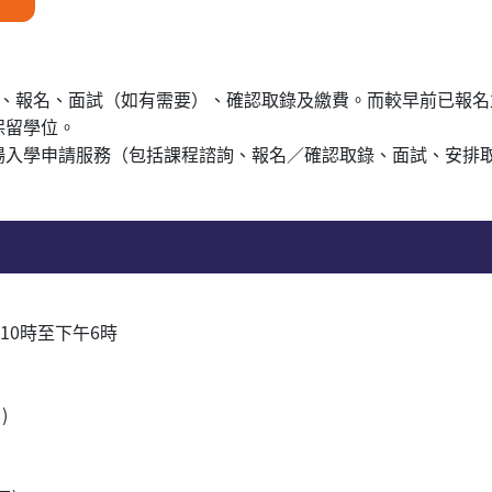
詢、報名、面試（如有需要）、確認取錄及繳費。而較早前已報名
保留學位。
場入學申請服務（包括課程諮詢、報名／確認取錄、面試、安排
午10時至下午6時
)