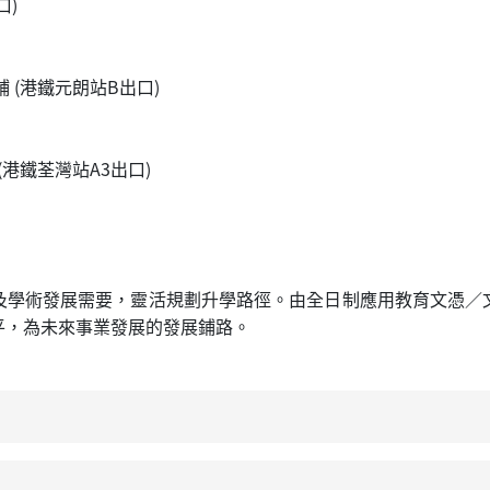
口)
 (港鐵元朗站B出口)
(港鐵荃灣站A3出口)
及學術發展需要，靈活規劃升學路徑。由全日制應用教育文憑／
平，為未來事業發展的發展鋪路。