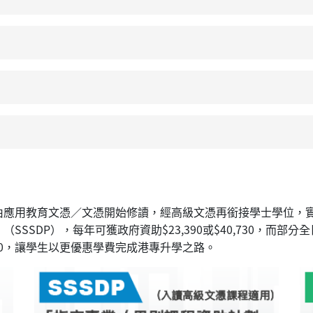
應用教育文憑／文憑開始修讀，經高級文憑再銜接學士學位，實現
SSDP），每年可獲政府資助$23,390或$40,730，而
120，讓學生以更優惠學費完成港專升學之路。