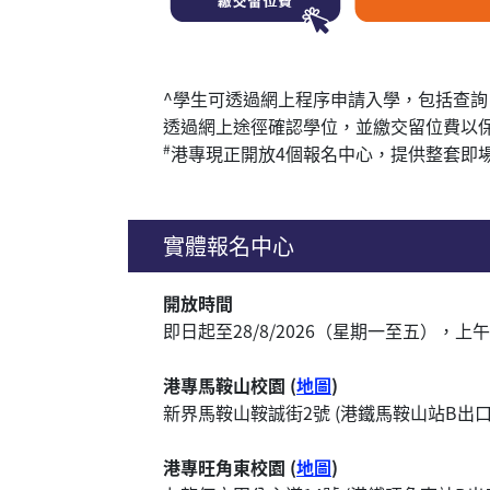
^學生可透過網上程序申請入學，包括查
透過網上途徑確認學位，並繳交留位費以
#
港專現正開放4個報名中心，提供整套即
實體報名中心
開放時間
即日起至28/8/2026（星期一至五），上
港專馬鞍山校園 (
地圖
)
新界馬鞍山鞍誠街2號 (港鐵馬鞍山站B出口
港專旺角東校園 (
地圖
)