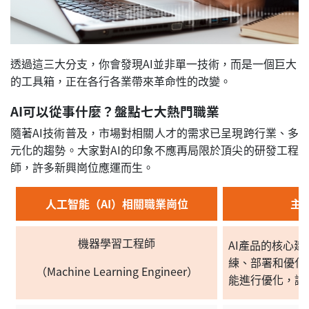
透過這三大分支，你會發現AI並非單一技術，而是一個巨大
的工具箱，正在各行各業帶來革命性的改變。
AI可以從事什麼？盤點七大熱門職業
隨著AI技術普及，市場對相關人才的需求已呈現跨行業、多
元化的趨勢。大家對AI的印象不應再局限於頂尖的研發工程
師，許多新興崗位應運而生。
人工智能（AI）相關職業崗位
主
機器學習工程師
AI產品的核心
練、部署和優化
（Machine Learning Engineer）
能進行優化，讓