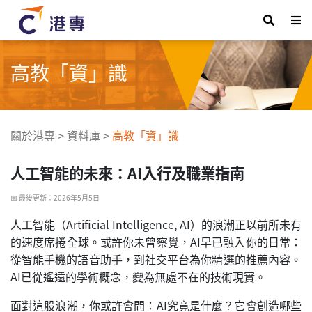
高教「資」識
關於港專
>
資料庫
>
高教「資」識
人工智能的未來：AI入行及職業指南
📅 最後更新：2026年5月5日
人工智能（Artificial Intelligence, AI）的浪潮正以前所未有
的速度席捲全球。或許你未曾察覺，AI早已融入你的日常：
從智能手機的語音助手，到社交平台為你精選的推薦內容。
AI已從遙遠的學術概念，變為無處不在的技術現實。
面對這股浪潮，你或許會問：AI究竟是什麼？它會創造哪些