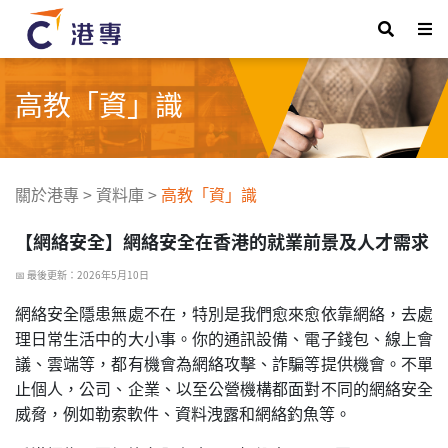
高教「資」識
關於港專
>
資料庫
>
高教「資」識
【網絡安全】網絡安全在香港的就業前景及人才需求
📅 最後更新：2026年5月10日
網絡安全隱患無處不在，特別是我們愈來愈依靠網絡，去處
理日常生活中的大小事。你的通訊設備、電子錢包、線上會
議、雲端等，都有機會為網絡攻擊、詐騙等提供機會。不單
止個人，公司、企業、以至公營機構都面對不同的網絡安全
威脅，例如勒索軟件、資料洩露和網絡釣魚等。