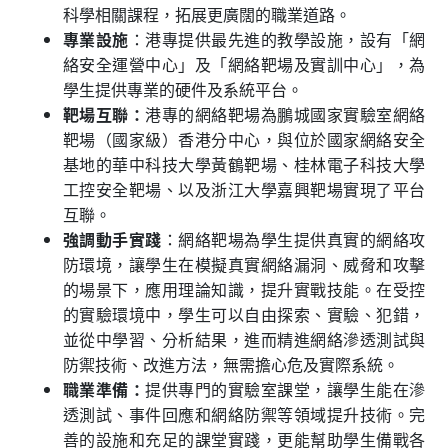
科學相關課程，拓展更廣闊的職業道路。
專業設施
：港專提供最先進的教學設施，設有「網
絡安全運營中心」及「網絡靶場及實訓中心」，為
學生提供專業的硬件及系統平台。
靶場互聯：
港專的網絡靶場為鵬城國家實驗室網絡
靶場（國家級）香港分中心，與位於國家網絡安全
基地的華中科技大學黃鶴靶場、桂林電子科技大學
工控安全靶場、以及浙江大學嘉興靶場實現了平台
互聯。
強調動手實踐
：網絡靶場為學生提供真實的網絡攻
防環境，讓學生在模擬真實網絡漏洞、威脅和攻擊
的場景下，應用理論知識，提升實戰技能。在受控
的實驗環境中，學生可以自由探索、實驗、犯錯，
並從中學習、分析結果，進而精進網絡滲透測試與
防禦技術、改進方法，無需擔心危及實際系統。
職業準備：
提供專門的實驗室課堂，讓學生能在滲
透測試、事件回應和網絡防禦等領域提升技術。完
善的設施和充足的課堂實踐，更能幫助學生備戰各