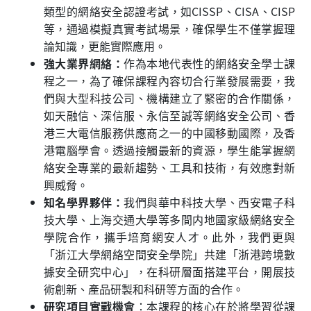
類型的網絡安全認證考試，如CISSP、CISA、CISP
等，通過模擬真實考試場景，確保學生不僅掌握理
論知識，更能實際應用。
強大業界網絡：
作為本地代表性的網絡安全學士課
程之一，為了確保課程內容切合行業發展需要，我
們與大型科技公司、機構建立了緊密的合作關係，
如天融信、深信服、永信至誠等網絡安全公司、香
港三大電信服務供應商之一的中國移動國際，及香
港電腦學會。透過接觸最新的資源，學生能掌握網
絡安全專業的最新趨勢、工具和技術，有效應對新
興威脅。
知名學界夥伴：
我們與華中科技大學、西安電子科
技大學、上海交通大學等多間内地國家級網絡安全
學院合作，攜手培育網安人才。此外，我們更與
「浙江大學網絡空間安全學院」共建「浙港跨境數
據安全研究中心」，在科研層面搭建平台，開展技
術創新、產品研製和科研等方面的合作。
研究項目實戰機會
：本課程的核心在於將學習從課