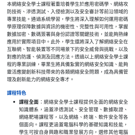
本網絡安全學士課程著重培養學生於應用密碼學、網絡攻
防技術、滲透測試、入侵檢測以及安全審計等前沿領域的
專業技能。通過系統學習，學生將深入理解如何運用密碼
學原理保障數據與資訊的機密性、完整性與可用性，掌握
數據加密、數碼簽署與身份認證等關鍵技術，並能夠熟練
應用於實際項目中。此外，學生還將深入了解網絡安全在
互聯網、智能裝置等不同場景下的安全威脅與挑戰，以及
對應的防護、偵測及回應方法。透過以上網絡安全學士課
程的專業訓練，畢業生將具備紮實的網絡安全知識、能夠
靈活應變創新科技帶來的各類網絡安全問題，成為具備管
理及創新能力的網絡安全專才。
課程特色
課程全面
：網絡安全學士課程提供全面的網絡安全
知識體系，涵蓋滲透測試、安全管理、數據取證、
網絡靶場課程等，以及網絡、終端、軟件安全等各
個面向。課程更涵蓋電腦科學的基礎知識和技能，
學生可按自身興趣和職業發展方向，選修其他電腦