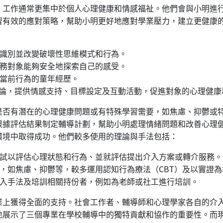
，工作通常更集中於個人心理健康和情感福祉。他們會與小明進行
習有效的應對策略，幫助小明更好地應對學業壓力，建立更健康
識別並改變破壞性思維模式和行為。
務對象能夠安全地探索自己的感受。
當前行為的童年經歷。
論，提供情感支持、目標設定及互動活動，促進對象的心理健
是否有潛在的心理健康問題或有特殊學習需要，如焦慮、抑鬱或
根據評估結果制定輔導計劃，幫助小明處理情緒問題和改善心理
環境中取得成功。他們較多使用的理論與手法包括：
測試以評估心理狀態和行為、並就評估提出介入方案或轉介服務
，如焦慮、抑鬱等，較多運用認知行為療法（CBT）及以實證
入手法及培訓相關持份者，例如為老師或社工進行培訓。
業上獲得全面的支持。社會工作者、輔導師和心理學家各自的介
地展示了三個專業在學校輔導中的獨特貢獻和協作的重要性。而