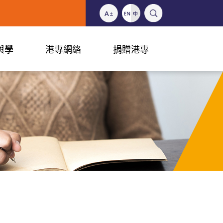
與學
港專網絡
捐贈港專