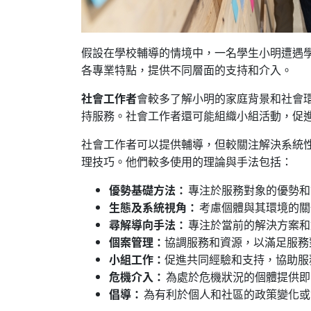
假設在學校輔導的情境中，一名學生小明遭遇
各專業特點，提供不同層面的支持和介入。
社會工作者
會較多了解小明的家庭背景和社會
持服務。社會工作者還可能組織小組活動，促
社會工作者可以提供輔導，但較關注解決系統
理技巧。他們較多使用的理論與手法包括：
優勢基礎方法：
專注於服務對象的優勢和
生態及系統視角：
考慮個體與其環境的關
尋解導向手法：
專注於當前的解決方案
個案管理：
協調服務和資源，以滿足服務
小組工作：
促進共同經驗和支持，協助服
危機介入：
為處於危機狀況的個體提供
倡導：
為有利於個人和社區的政策變化或