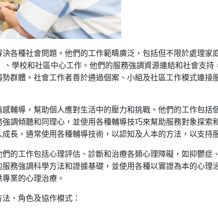
解決各種社會問題。他們的工作範疇廣泛，包括但不限於處理家
O）、學校和社區中心工作。他們的服務強調資源連結和社會支持
弱勢群體。社會工作者善於通過個案、小組及社區工作模式連接
情感輔導，幫助個人應對生活中的壓力和挑戰。他們的工作包括
務強調傾聽和同理心，並使用各種輔導技巧來幫助服務對象探索
人成長，通常使用各種輔導技術，以認知及人本的方法，以支持
們的工作包括心理評估、診斷和治療各類心理障礙，如抑鬱症、
的服務強調科學方法和證據基礎，並使用各種以實證為本的心理
供專業的心理治療。
方法、角色及協作模式：