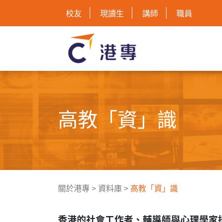
校友
現讀生
講師
職員
高教「資」識
關於港專
>
資料庫
>
高教「資」識
香港的社會工作者、輔導師與心理學家