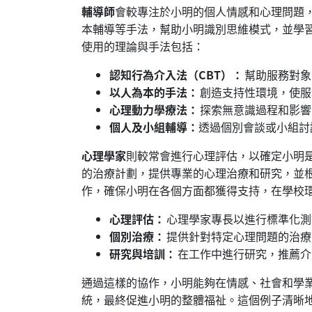
輔導師
會較專注於小明的個人情感和心理問題
本輔導等手法，幫助小明識別思維模式，並學
使用的理論與手法包括：
認知行為介入法（CBT）：
幫助服務對象
以人為本的手法：
創造支持性環境，使服
心理動力學療法：
探索無意識過程和影響
個人及小組輔導：
透過個別會談或小組討
心理學家
則較常會進行心理評估，以確定小明
的治療計劃，提供專業的心理治療和研究，並
作，確保小明在各個方面都獲得支持，在學校
心理評估：
心理學家專長以進行標準化
個別治療：
提供針對特定心理問題的治療
研究與培訓：
在工作中進行研究，推薦介
通過這樣的協作，小明能夠在情感、社會和學
統，最終促進小明的整體福祉。這個例子清晰