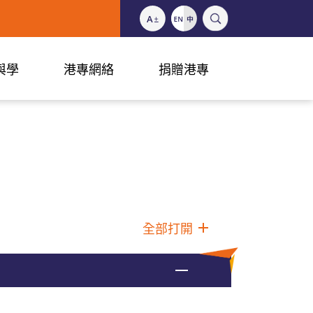
與學
港專網絡
捐贈港專
全部打開