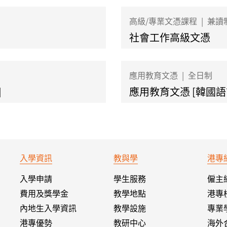
高級/專業文憑課程
|
兼讀
社會工作高級文憑
應用教育文憑
|
全日制
]
應用教育文憑 [韓國
入學資訊
教與學
港專
入學申請
學生服務
僱主
費用及獎學金
教學地點
港專
內地生入學資訊
教學設施
專業
港專優勢
教研中心
海外