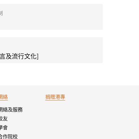
制
語言及流行文化]
網絡
捐贈港專
網絡及服務
校友
學會
合作院校