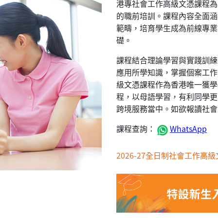
港專社會工作高級文憑課程為
的職前培訓。課程內容全面涵
範疇，培育學生成為前線專業
礎。
課程結合理論學習與實踐訓練
應用所學知識，掌握個案工作
級文憑課程作為香港唯一獲學
程，以母語學習，有利同學更
跨境服務當中。如欲報讀社會
課程查詢：
WhatsApp
2026-27全日制社會工作