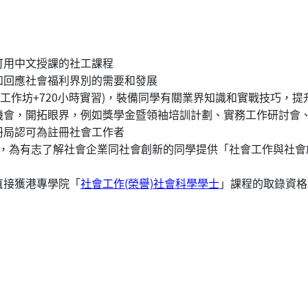
可用中文授課的社工課程
和回應社會福利界別的需要和發展
準備工作坊+720小時實習)，裝備同學有關業界知識和實戰技巧，
機會，開拓眼界，例如獎學金暨領袖培訓計劃、實務工作研討會
冊局認可為註冊社會工作者
)合作，為有志了解社會企業同社會創新的同學提供「社會工作與社
直接獲港專學院「
社會工作(榮譽)社會科學學士
」課程的取錄資格