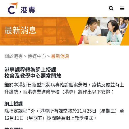
最新消息
關於港專
>
傳媒中心
>
最新消息
港專課程轉為網上授課
校舍及教學中心照常開放
鑑於本港近日新型冠狀病毒確診個案急增，疫情反覆並有上
升趨勢，香港專業進修學校（港專）將作出以下安排：
網上授課
＊
除指定課程
外，港專所有課堂將於11月25日（星期三）至
12月11日（星期五）期間轉為網上教學模式。