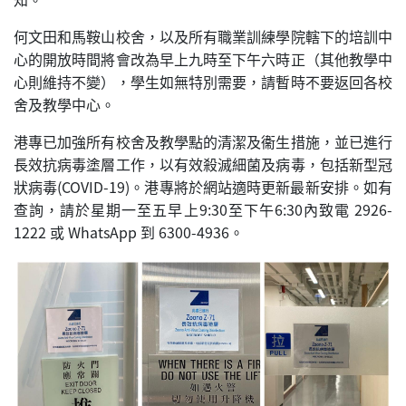
何文田和馬鞍山校舍，以及所有職業訓練學院轄下的培訓中
心的開放時間將會改為早上九時至下午六時正（其他教學中
心則維持不變），學生如無特別需要，請暫時不要返回各校
舍及教學中心。
港專已加強所有校舍及教學點的清潔及衞生措施，並已進行
長效抗病毒塗層工作，以有效殺滅細菌及病毒，包括新型冠
狀病毒(COVID-19)。港專將於網站適時更新最新安排。如有
查詢，請於星期一至五早上9:30至下午6:30內致電 2926-
1222 或 WhatsApp 到 6300-4936。