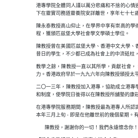
港專學院全體同人謹以萬分悲痛和不捨的心情
下在靈實司務道靈養院安詳離世，享年七十七
陳永泰教授高山仰止，在學界中享有崇高的學
程，獲頒匹兹堡大學社會學文學碩士學位。
陳教授曾在美國匹兹堡大學、香港中文大學、
昔日的學生，不少都已成為社會上的中流砥柱
教學之餘，陳教授一直以其所學，貢獻社會，
力。香港政府早於一九九六年向陳教授頒授太
二〇一三年，陳教授加入港專，協助成立港專
和制度，使學院日後得以在陳教授所舖墊的康
在港專學院服務期間，陳教授最為港專人所認
本年三月上旬 - 即是在他離世前的幾個星期
陳教授，謝謝你的一切！我們永遠懷念你