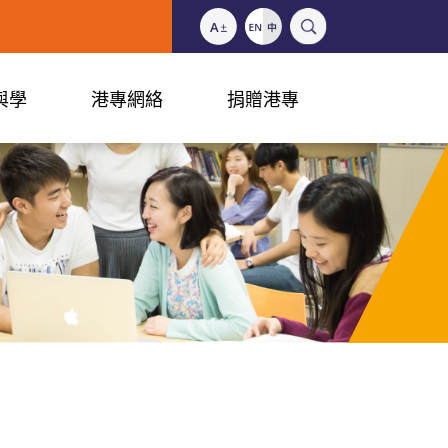
與學
港專網絡
捐贈港專