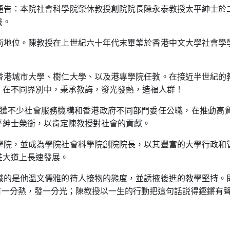
通告：本院社會科學院榮休教授創院院長陳永泰教授太平紳士於
歲。
術地位。陳教授在上世紀六十年代末畢業於香港中文大學社會學
香港城市大學、樹仁大學、以及港專學院任教。在接近半世紀的
，在不同界別中，秉承教誨，發光發熱，造福人群！
 獲不少社會服務機構和香港政府不同部門委任公職，在推動高
平紳士榮銜，以肯定陳教授對社會的貢獻。
學院，並成為學院社會科學院創院院長，以其豐富的大學行政和
莊大道上長速發展。
識的是他溫文儒雅的待人接物的態度，並誘掖後進的教學堅持。
。有一分熱，發一分光；陳教授以一生的行動把這句話説得鏗鏘有
！