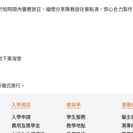
於短時間內響應號召，緬懷分享陳教授往事點滴，齊心合力製作
地下東海堂
新儀式進行。
入學資訊
教與學
港專
入學申請
學生服務
僱主
費用及獎學金
教學地點
港專