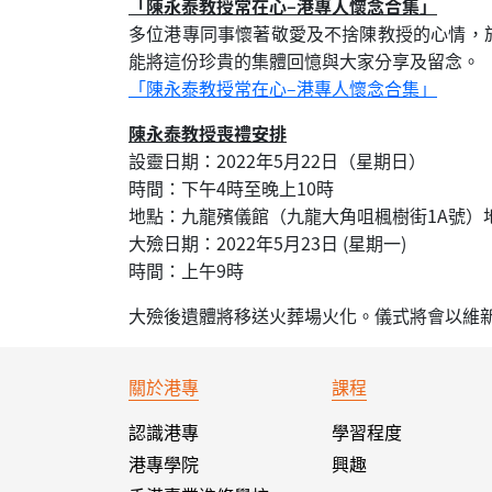
「陳永泰教授常在心–港專人懷念合集」
多位港專同事懷著敬愛及不捨陳教授的心情，
能將這份珍貴的集體回憶與大家分享及留念。
「陳永泰教授常在心–港專人懷念合集」
陳永泰教授喪禮安排
設靈日期：2022年5月22日（星期日）
時間：下午4時至晚上10時
地點：九龍殯儀館（九龍大角咀楓樹街1A號）
大殮日期：2022年5月23日 (星期一)
時間：上午9時
大殮後遺體將移送火葬場火化。儀式將會以維
關於港專
課程
認識港專
學習程度
港專學院
興趣