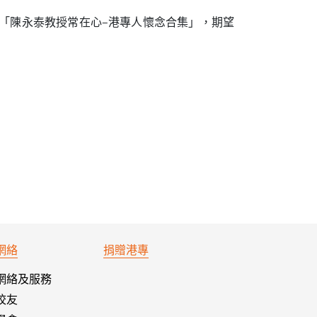
「陳永泰教授常在心–港專人懷念合集」，期望
網絡
捐贈港專
網絡及服務
校友