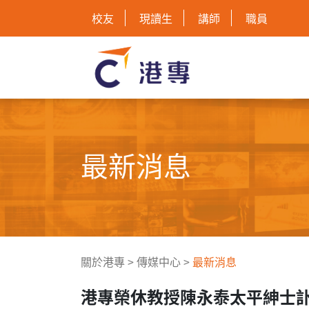
校友
現讀生
講師
職員
最新消息
關於港專
>
傳媒中心
>
最新消息
港專榮休教授陳永泰太平紳士