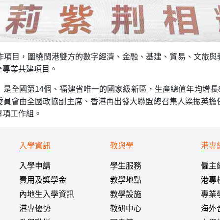
合作項目，圍繞閩港雙方的數字經濟、金融、基建、貿易、文旅與
全專業共建項目。
立，是全國第14個、褔建省唯一的國家級新區，生產總值年均增長8.
委員會由全國政協副主席、香港再出發大聯盟總召集人梁振英擔
專項工作組。
入學資訊
教與學
港專
入學申請
學生服務
僱主
費用及獎學金
教學地點
港專
內地生入學資訊
教學設施
專業
港專優勢
教研中心
海外