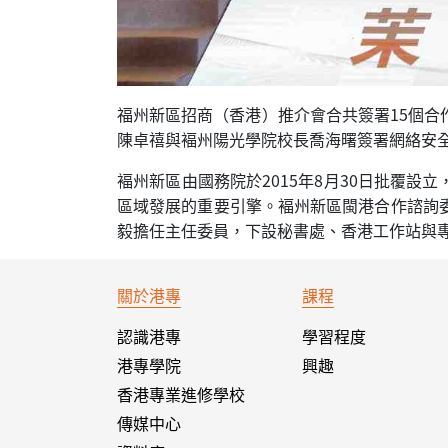
福州新區招商（香港）推介會合共簽署15個
陳卓禧與褔州陽光學院校長喬海曙簽署網絡安
褔州新區由國務院於2015年8月30日批覆設
區域發展的重要引擎。褔州新區閩港合作諮詢
毅擔任主任委員，下設秘書處、香港工作站與
關於港專
課程
認識港專
學習程度
港專學院
興趣
香港專業進修學校
傳媒中心