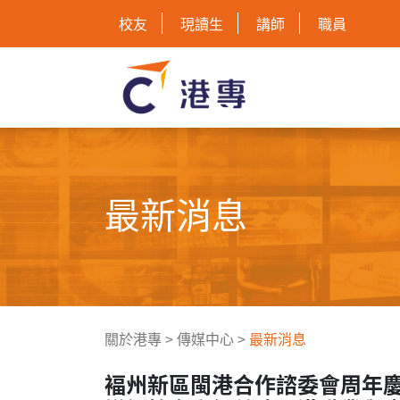
校友
現讀生
講師
職員
最新消息
關於港專
>
傳媒中心
>
最新消息
褔州新區閩港合作諮委會周年