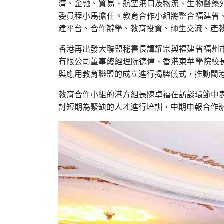
濟、金融、貿易、航空港口及物流、生物醫藥
委員程小馬擔任。教育合作小組將整合褔建省
建平台、合作辦學、教育投資、師生交流、產
香港再出發大聯盟秘書長譚耀宗與褔建省褔州
有限公司董事總經理阮德偉、香港東華學院校
與應用教育聯盟的成立進行揭牌儀式，推動閩
教育合作小組的港方組長陳卓禧在訪談環節中
討短期為緊缺的人才進行培訓，中期申報合作