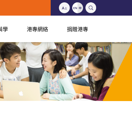
與學
港專網絡
捐贈港專