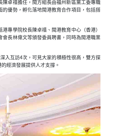
長陳卓禧擔任，閩方組長由福州新區黨工委專職
面的優勢，孵化落地閩港教育合作項目，包括搭
括港專學院校長陳卓禧、閩港教育中心（香港）
會會長林偉文等頒發委員聘書，同時為閩港職業
深入互訪4次，可見大家的積極性很高，雙方探
港的經濟發展提供人才支撐。