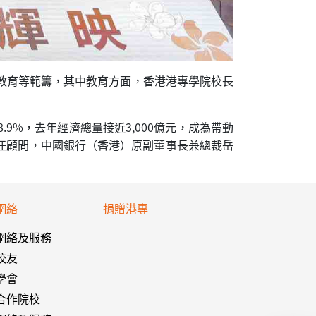
教育等範籌，其中教育方面，香港港專學院校長
9%，去年經濟總量接近3,000億元，成為帶動
任顧問，中國銀行（香港）原副董事長兼總裁岳
網絡
捐贈港專
網絡及服務
校友
學會
合作院校