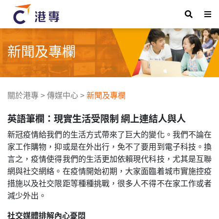
新聞及專欄
關於港專
>
傳媒中心
>
新聞及專欄
英語筆欄：現實生活受限制 網上連結人與人
新冠疫情給我們的生活方式帶來了巨大的變化。我們不論在
家工作購物，抑或是在外出行，免不了要用到電子科技。換
言之，疫情使得我們的生活更加依賴現代科技，尤其是互聯
網與社交網絡。在疫情開始初期，大家面臨着城市實施控疫
措施以及社交限距等種種挑戰，很多人不得不在家工作或者
減少外出。
社交媒體排解內心憂悶