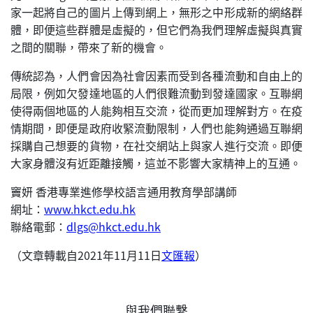
家一起將自己的圖片上傳到網上，無形之中形成新的網絡群
體，即便這些群體是虛擬的，但它們為我們理解虛擬與真實
之間的關聯，帶來了新的機會。
傳統認為，人們會因為社會因素而受到各種流動和自由上的
局限，例如欠發達地區的人們很難流動到發達國家。互聯網
使得兩個地區的人能夠相互交流，從而更加理解對方。在疫
情期間，即便是政府收緊流動限制，人們也能夠通過互聯網
採購自己想要的貨物，在社交網站上與家人進行交流。即便
大家身體沒有近距離接觸，這並不影響大家精神上的互通。
竇妍 香港專業進修學校語言通用教育學部講師
網址：
www.hkct.edu.hk
聯絡電郵：
dlgs@hkct.edu.hk
（文章轉載自2021年11月11日
文匯報
）
與我們聯繫