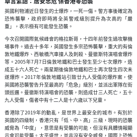
卓言絮語：居安思危 保香港零恐襲
英國利物浦近日發生的士爆炸，一死一傷。警方事後確定為
恐怖襲擊，政府即時將全英警戒級別提升為次高的「嚴
重」，表示極有可能發生恐襲。
今次召開國際氣候峰會的格拉斯哥，十四年前發生過攻擊機
場事件。過去十多年，英國發生多宗恐怖襲擊，重大的有倫
敦地鐵爆炸、西敏橋汽車撞人及刺殺、曼徹斯特演唱會爆炸
等。2005年7月7日倫敦地鐵和巴士發生至少七次爆炸，造
成五十六人死亡。兩星期後倫敦地鐵和巴士再次發生四次未
遂爆炸。2017年倫敦地鐵站引致廿九人受傷的爆炸案，使
英國將恐襲警告升至最高的「危急」級別，並派出軍隊在街
頭巡邏。曼徹斯特演唱會的恐襲，則造成廿三人死亡，五十
九人受傷，傷者中有十二人是十六歲以下兒童。
香港除了2019年的動亂，是世界上最安全的城市。有別於
英國的四級制，香港只有「低、中、高」三級，現時的恐襲
威脅為「中度」，意思是有受襲的可能，但沒有具體情報顯
示會可能受襲。太平盛世，並非沒有安全威脅，國際上恐怖