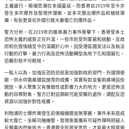
主義盛行，極端思潮在多國蔓延，而香港自2019年至今亦
發生多宗爆炸及發現炸彈案，並多次搜出爆炸品和槍枝彈
藥，有些更是在外國引致大量傷亡的爆炸品。
警方分析，在2019年的連串暴力事件衝擊下，香港受本土
恐怖主義的威脅正在升温，一些市民受到蒙蔽和挑動，反政
府和仇恨情緒至今仍深藏於心中，因受港區國安法以及執法
行動的打擊，暴力行為及恐怖活動轉型為地下化和隱蔽化，
恐襲形勢不可輕視。
一般人以為，加強反恐防恐就是加強對政府部門、外國領使
館、供水供電基礎設施等的戒備，其實有如金紫荊廣場這些
開放、多人聚集又有像徵性或影響力大的地方，更是恐怖活
動的目標對象，警方已對這類較可能受襲的處所，調配反恐
資源以加強針對性戒備。
利物浦的士爆炸案發生前情報機關並無掌握，事件未有造成
較大傷亡，全賴司機機警，發現乘客攜有可疑炸彈時把疑人
反鎖車內然後逃去。香港要全民居安思危，才能最大程度遏