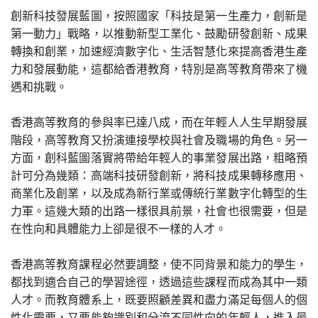
創新科技發展藍圖，按照國家「科技是第一生產力，創新是
第一動力」戰略，以推動新型工業化、鼓勵研發創新、成果
轉換和創業，加速經濟數字化、生活智慧化來提高香港生產
力和發展動能，這都給香港教育，特別是高等教育帶來了機
遇和挑戰。
香港高等教育的參與率已達八成，而在年輕人人生早期發展
階段，高等教育又扮演連接學校與社會及職場的角色。另一
方面，創科藍圖落實將帶給年輕人的事業發展出路，粗略預
計可分為幾類：高端科技研發創新，將科技成果轉移應用、
商業化及創業，以及成為新行業或傳統行業數字化轉型的生
力軍。這幾大類的出路一樣很具前景，社會也很需要，但是
在性向和具體能力上卻是很不一樣的人才。
香港高等教育課程必然要調整，使不同背景和能力的學生，
都找到適合自己的學習途徑，透過這些課程而成為其中一類
人才。而教育體系上，既要照顧差異和盡力滿足每個人的個
性化需要，又要能夠識別和分流不同性向的年輕人，進入最