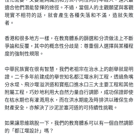
適合他們潛能發揮的途徑。不過，當個人的主觀願望與客觀
現實不相符的話，就會產生各種失落和不滿，造就失敗
者。
香港和很多地方一樣，在教育體系的篩選和分流做法上不斷
爭論和反覆，其中的概念性分歧是：尊重個人選擇與某種程
度的強制性規限。
中華民族實在很有智慧，我們老祖宗在治水上的創舉就是明
證。二千多年前建成的舉世知名都江堰水利工程，透過魚嘴
分水堤、飛沙堰溢洪道和寶瓶口進水口三大主要工程和其他
附屬工程，巧妙地利用大自然力量自行調節，成功保證即使
在枯水期也有灌溉用水，而在洪水期能及時排洪以確保生命
財產安全，亦解決了沙泥淤塞河道的可持續性挑戰。
如果讓思維跳脫一下，我們的教育體系可以有一個自然調節
的「都江堰設計」嗎？