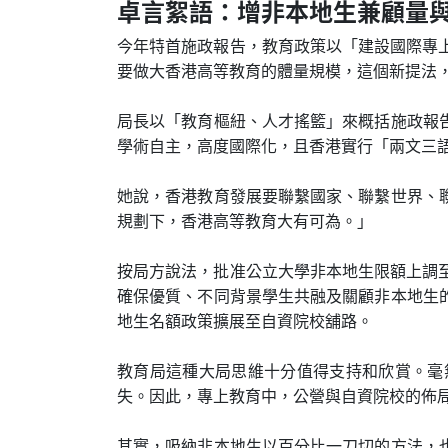
卓言絮語：增非本地生兼顧量
今年特首施政報告，教育政策以「建設國際專
要做大香港高等教育的體量規模，這個新提法
局長以「教育樞紐、人才搖籃」來概括施政報
學術自主，高度國際化，且香港實行「兩文三
她說，香港教育發展要聯繫國家、聯繫世界、
規劃下，香港高等教育大有可為。」
按局方說法，批准公立大學非本地生限額上調
確保優質、不同背景學生共融及關顧非本地生
地生名額政策擴展至自資院校舖路。
教育局這種大局思維十分值得支持和欣賞。毫
失。因此，專上教育中，公營與自資院校的佈
其實，吸納非本地生以百分比一刀切的方法，