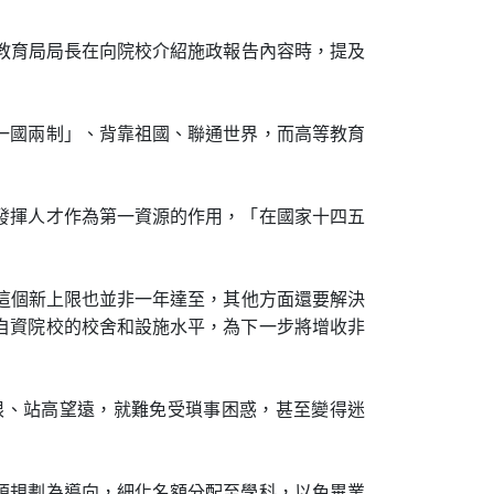
教育局局長在向院校介紹施政報告內容時，提及
一國兩制」、背靠祖國、聯通世界，而高等教育
。
發揮人才作為第一資源的作用，「在國家十四五
這個新上限也並非一年達至，其他方面還要解決
自資院校的校舍和設施水平，為下一步將增收非
限、站高望遠，就難免受瑣事困惑，甚至變得迷
源規劃為導向，細化名額分配至學科，以免畢業