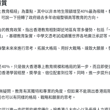
與質
上教育樞紐」為重點，其中以非本地生限額增至40%最為吸睛。
，可說一下扭轉了政府過去多年收縮整頓高等教育的方向。
告的教育政策，指出香港教育相對鄰近地區有眾多優勢，包括「
語」，基礎教育紮實，中學文憑考試成績獲世界各地廣泛承認等
聯繫未來來進行思考，拓展大格局、用好大戰略、達致大願景，
至40%，只是做大香港專上教育規模和格局的第一步，而且即使
的香港學習經歷，奬學金、宿位配套到位等。同時，進一步提升
無疑問，教育有其獨特和專業的角度，但如果不能跳出香港局
局也可以有同樣的格局、戰略和願景的思考。
也可以進一步從質的維度優化，按香港八大中心以及長遠人力資