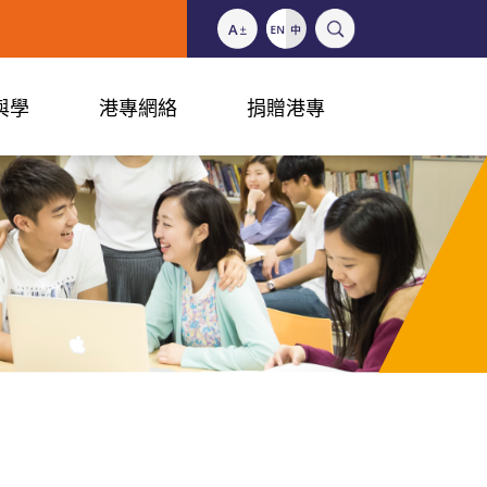
與學
港專網絡
捐贈港專