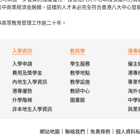
集中商業經濟金融類，這樣的人才未必完全符合香港八大中心發
事高等教育管理工作逾二十年。
入學資訊
教與學
港專
入學申請
學生服務
僱主
費用及獎學金
教學地點
港專
內地生入學資訊
教學設施
專業
港專優勢
教研中心
海外
升學階梯
圖書館
中學
非本地生入學資訊
與業
網站地圖
聯絡我們
免責條例
個人資料