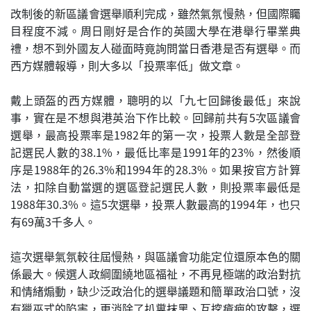
改制後的新區議會選舉順利完成，雖然氣氛慢熱，但國際矚
目程度不減。周日剛好是合作的英國大學在港舉行畢業典
禮，想不到外國友人碰面時竟詢問當日香港是否有選舉。而
西方媒體報導，則大多以「投票率低」做文章。
戴上頭盔的西方媒體，聰明的以「九七回歸後最低」來說
事，實在是不想與港英治下作比較。回歸前共有5次區議會
選舉，最高投票率是1982年的第一次，投票人數是全部登
記選民人數的38.1%，最低比率是1991年的23%，然後順
序是1988年的26.3%和1994年的28.3%。如果按官方計算
法，扣除自動當選的選區登記選民人數，則投票率最低是
1988年30.3%。這5次選舉，投票人數最高的1994年，也只
有69萬3千多人。
這次選舉氣氛較往屆慢熱，與區議會功能定位還原本色的關
係最大。候選人政綱圍繞地區福祉，不再見極端的政治對抗
和情緒煽動，缺少泛政治化的選舉議題和簡單政治口號，沒
有獵巫式的陷害，更消除了扒糞抹黑、互挖瘡疤的攻擊，選