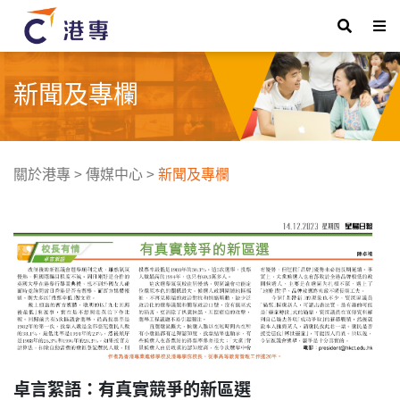
新聞及專欄
關於港專
>
傳媒中心
>
新聞及專欄
卓言絮語：有真實競爭的新區選