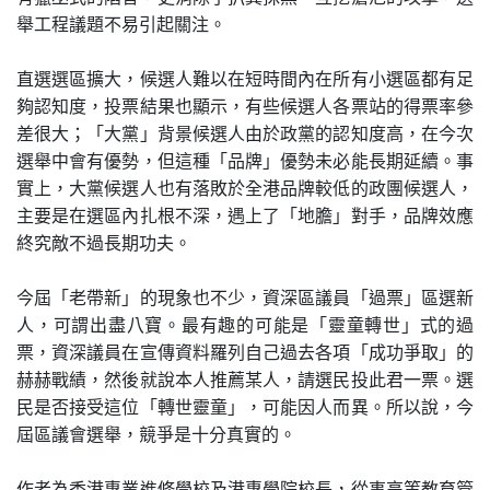
舉工程議題不易引起關注。
直選選區擴大，候選人難以在短時間內在所有小選區都有足
夠認知度，投票結果也顯示，有些候選人各票站的得票率參
差很大；「大黨」背景候選人由於政黨的認知度高，在今次
選舉中會有優勢，但這種「品牌」優勢未必能長期延續。事
實上，大黨候選人也有落敗於全港品牌較低的政團候選人，
主要是在選區內扎根不深，遇上了「地膽」對手，品牌效應
終究敵不過長期功夫。
今屆「老帶新」的現象也不少，資深區議員「過票」區選新
人，可謂出盡八寶。最有趣的可能是「靈童轉世」式的過
票，資深議員在宣傳資料羅列自己過去各項「成功爭取」的
赫赫戰績，然後就說本人推薦某人，請選民投此君一票。選
民是否接受這位「轉世靈童」，可能因人而異。所以說，今
屆區議會選舉，競爭是十分真實的。
作者為香港專業進修學校及港專學院校長，從事高等教育管