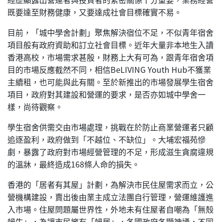
既要達至財務健康，又要達成社會目標確實不易。
目前，「城中學舍計劃」聚焦解決宿位不足，不似青年宿舍
項目般有政府資助和訂立社會目標。近年大量非本地生入讀
香港高校，市場需求甚殷，財務上大有可為，跟青年宿舍項
目的市場反應截然不同，相信BeLIVING Youth Hub不獲業
主續租，也可能與此有關。至於新推出的市場發展學生宿舍
項目，政府對其建設和營運的要求，是否亦如城中學舍一
樣，尚待觀察。
學生宿舍供需交由市場處理，挑戰在於防止商業營運者只顧
追逐盈利，政府做到「不越位、不缺位」。大埔宏福苑慘
劇，暴露了政府對市場經營管理的不足，形成滋生貪腐違規
的溫牀，最終造成168條人命的損失。
香港的「居者有其屋」計劃，為解決市民住屋需求而立，公
營機構建設，賣出後由業主成立法團自行管理，營運維護進
入市場。住屋問題屬世界性，外地未有住屋者自嘲為「無殼
蝸牛」，為讓市民擁有「蝸居」，各國政府各顯神通，不同