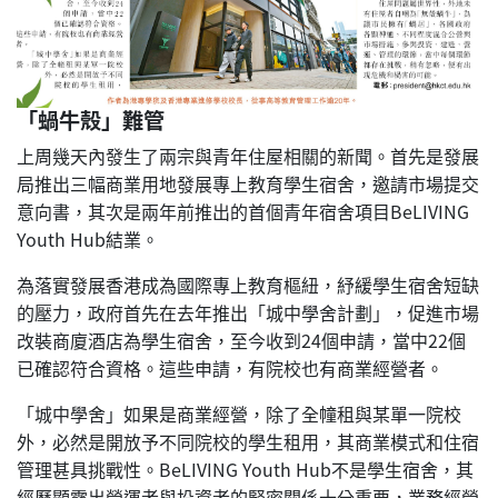
「蝸牛殼」難管
上周幾天內發生了兩宗與青年住屋相關的新聞。首先是發展
局推出三幅商業用地發展專上教育學生宿舍，邀請市場提交
意向書，其次是兩年前推出的首個青年宿舍項目BeLIVING
Youth Hub結業。
為落實發展香港成為國際專上教育樞紐，紓緩學生宿舍短缺
的壓力，政府首先在去年推出「城中學舍計劃」，促進市場
改裝商廈酒店為學生宿舍，至今收到24個申請，當中22個
已確認符合資格。這些申請，有院校也有商業經營者。
「城中學舍」如果是商業經營，除了全幢租與某單一院校
外，必然是開放予不同院校的學生租用，其商業模式和住宿
管理甚具挑戰性。BeLIVING Youth Hub不是學生宿舍，其
經歷顯露出營運者與投資者的緊密關係十分重要，業務經營