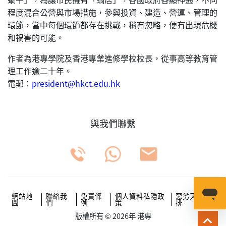
程度混合公營與市場措施，參與投資、建造、營運、管理的
環節，當中每個環節都存在挑戰，稍有忽略，便有出現危機
和禍害的可能。
作者為港專學院及香港專業進修學校校長，從事高等教育管
理工作逾二十年。
電郵：
president@hkct.edu.hk
與我們聯繫
網站地
聯絡我
免責條
個人資料私隱政
惡劣天氣安
圖
們
例
策
排
版權所有 © 2026年 港專