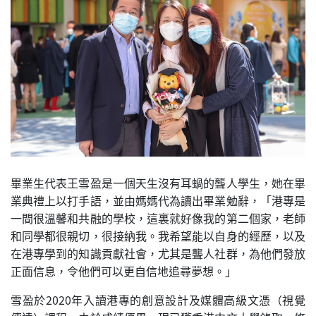
畢業生代表王雪盈是一個天生沒有耳蝸的聾人學生，她在畢
業典禮上以打手語，並由媽媽代為讀出畢業勉辭，「港專是
一間很溫馨和共融的學校，這裏就好像我的第二個家，老師
和同學都很親切，很接納我。我希望能以自身的經歷，以及
在港專學到的知識貢獻社會，尤其是聾人社群，為他們發放
正面信息，令他們可以更自信地追尋夢想。」
雪盈於2020年入讀港專的創意設計及媒體高級文憑（視覺