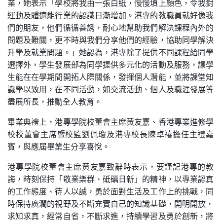
業，她表示「學校將我由一張白紙，慢慢填上顏色，令我對
運動及體適能行業的認識日漸增加。港專的教職員就好像我
們的朋友，他們循循善誘，耐心地幫助我們解決課程內外的
問題及難關，更不時與我們分享他們的經驗，協助同學解決
升學及就業問題。」她認為，港專除了提供不同課程給同學
選擇外，學生發展部為同學提供多元化的活動及服務，讓學
生能在在學期間開拓人際關係，發揮個人潛能，並將課堂知
識學以致用，在不同活動，如交流活動、個人及職涯發展等
盡展所長，推動全人教育。
畢業典禮上，港專學院校董會主席黃友嘉、香港專業進修學
校校董會主席暨校監劉佩瓊及港專校長陳卓禧擔任主禮嘉
賓，與應屆畢業生分享喜悅。
港專學院校董會主席黃友嘉致辭時表示，要謹記港專的教
誨，時刻保持「敬業樂群、砥礪日新」的精神，以專業認真
的工作態度、待人以誠，勇於面對生活及工作上的挑戰，同
時保持廣濶的視野及不斷充實自己的知識基礎，開明開放，
求知求真，經常自省，不斷求進，持續學習及勇於創新，將