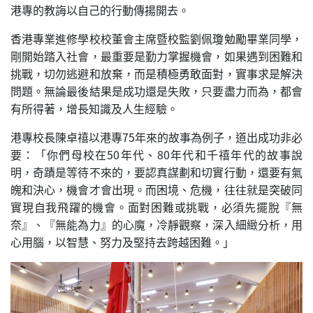
港專的教誨以自己的行動傳揚開去。
香港專業進修學校校董會主席暨校監劉佩瓊勉勵畢業同學，
剛開始踏入社會，最重要是勤力掌握機會，如果遇到困難和
挑戰，切勿逃避和放棄，而是積極勇敢面對，實事求是解決
問題。無論最後結果是成功還是失敗，只要盡力而為，都會
有所得著，增長知識及人生經驗。
港專校長陳卓禧以港專75年來的故事為例子，道出成功非必
要：「你們母校在50年代、80年代和千禧年代的故事說
明，奇蹟是等待不來的，要認真謀劃和切實行動，還要有氣
魄和決心，機會才會出現。而困境、危機，往往就是突破同
實現自我飛躍的機會。面對困難或挑戰，必須先擺脫『無
奈』、『無能為力』的心魔，冷靜觀察，深入細緻分析，用
心用腦，以智慧、努力及堅持去跨越困難。」