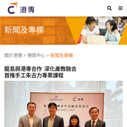
新聞及專欄
關於港專
>
傳媒中心
>
新聞及專欄
龍島與港專合作 深化產教融合
首推手工朱古力專業課程