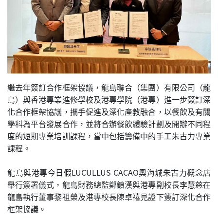
繼去年簽訂合作框架協議，龍島聯合（集團）有限公司（龍
島）與香港專業進修學校及港專學院（港專）進一步簽訂深
化合作框架協議，攜手促進及深化產教融合，以餐飲及有關
學科為平台發展合作，並將合辦餐飲體驗計劃及開辦不同程
度的短期專業培訓課程，當中包括籌備中的手工朱古力專業
課程。
龍島與港專今日假LUCULLUS CACAO奧海城朱古力概念店
舉行簽署儀式，龍島財務總監鄭鎮漢與港專副校長李慧慈在
龍島執行董事黎祖榮及港專校長陳卓禧見證下簽訂深化合作
框架協議。