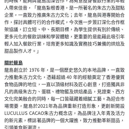
的時候，能夠與龍島加深合作，為有意投身餐飲行業的年輕
人帶來佳音，「龍島紮根香港，是一所著名的朱古力及甜點
企業，一直致力推廣朱古力文化；去年，龍島與港專開始合
作，探討具體可行的合作模式，今次進一步簽訂深化合作框
架協議，訂立短、中、長期目標，為學生提供有別於傳統、
更多元化的餐飲訓練和學習體驗，更重要的是能藉此吸引年
輕人加入餐飲行業，培育更多知識及實務技巧兼備的烘焙及
甜品製作人才。」
關於龍島
龍島創立於 1976 年，是一個歷史悠久的本地品牌，一直致
力推動朱古力文化，憑藉超過 40 年的經驗奠定了香港優質
食物品牌的地位，一直以頂級材料及匠心創意，打造獨具非
凡的高級朱古力、蛋糕、禮物籃及烘焙產品，見證東、西方
文化完美融合的同時，每一口皆蘊藏着細膩工藝。為迎合市
場需要，龍島於2021年為品牌重新打造形象，更創新開設
LUCULLUS CACAO朱古力概念店，為品牌注入年青及活力
的新元素，標誌著品牌的一個大躍進，致力推動革新甜品，
引領美食新潮流。